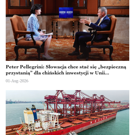
Peter Pellegrini: Słowacja chce stać się „bezpieczną
przystanią” dla chińskich inwestycji w Unii
Europejskiej
01-Aug-2026