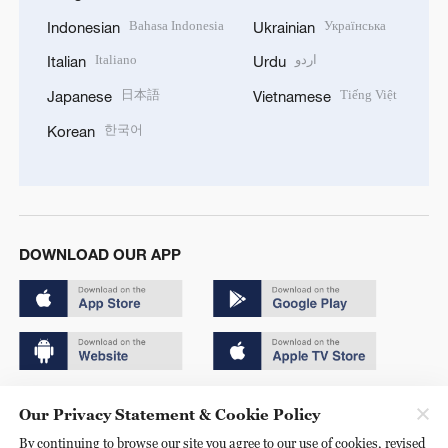
Bahasa Indonesia
Українська
Indonesian
Ukrainian
Italiano
اردو
Italian
Urdu
日本語
Tiếng Việt
Japanese
Vietnamese
한국어
Korean
DOWNLOAD OUR APP
Copyright © 2024 CGTN.
Our Privacy Statement & Cookie Policy
京ICP备20000184号
By continuing to browse our site you agree to our use of cookies, revised