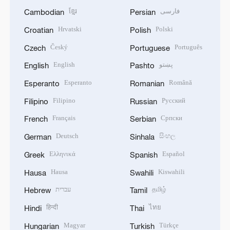
ខ្មែរ
فارسی
Cambodian
Persian
Hrvatski
Polski
Croatian
Polish
Český
Português
Czech
Portuguese
English
پښتو
English
Pashto
Esperanto
Română
Esperanto
Romanian
Filipino
Русский
Filipino
Russian
Français
Српски
French
Serbian
Deutsch
සිංහල
German
Sinhala
Ελληνικά
Español
Greek
Spanish
Hausa
Kiswahili
Hausa
Swahili
עברית
தமிழ்
Hebrew
Tamil
हिन्दी
ไทย
Hindi
Thai
Magyar
Türkçe
Hungarian
Turkish