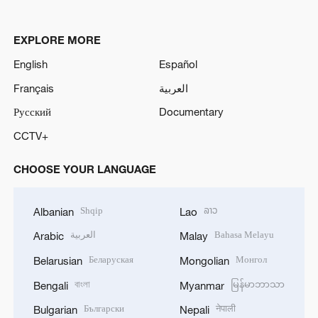
EXPLORE MORE
English
Español
Français
العربية
Русский
Documentary
CCTV+
CHOOSE YOUR LANGUAGE
Shqip
ລາວ
Albanian
Lao
العربية
Bahasa Melayu
Arabic
Malay
Беларуская
Монгол
Belarusian
Mongolian
বাংলা
မြန်မာဘာသာ
Bengali
Myanmar
Български
नेपाली
Bulgarian
Nepali