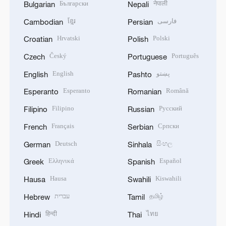
Български
नेपाली
Bulgarian
Nepali
ខ្មែរ
فارسی
Cambodian
Persian
Hrvatski
Polski
Croatian
Polish
Český
Português
Czech
Portuguese
English
پښتو
English
Pashto
Esperanto
Română
Esperanto
Romanian
Filipino
Русский
Filipino
Russian
Français
Српски
French
Serbian
Deutsch
සිංහල
German
Sinhala
Ελληνικά
Español
Greek
Spanish
Hausa
Kiswahili
Hausa
Swahili
עברית
தமிழ்
Hebrew
Tamil
हिन्दी
ไทย
Hindi
Thai