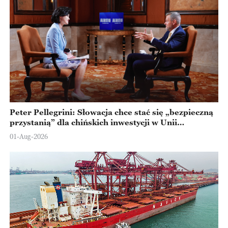
Peter Pellegrini: Słowacja chce stać się „bezpieczną
przystanią” dla chińskich inwestycji w Unii
Europejskiej
01-Aug-2026