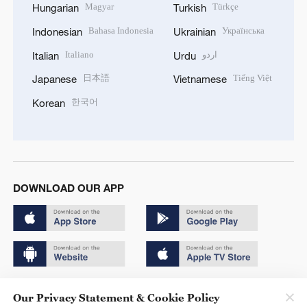
Magyar
Türkçe
Hungarian
Turkish
Bahasa Indonesia
Українська
Indonesian
Ukrainian
Italiano
اردو
Italian
Urdu
日本語
Tiếng Việt
Japanese
Vietnamese
한국어
Korean
DOWNLOAD OUR APP
Copyright © 2024 CGTN.
Our Privacy Statement & Cookie Policy