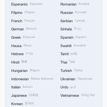
Esperanto
Română
Esperanto
Romanian
Filipino
Русский
Filipino
Russian
Français
Српски
French
Serbian
Deutsch
සිංහල
German
Sinhala
Ελληνικά
Español
Greek
Spanish
Hausa
Kiswahili
Hausa
Swahili
עברית
தமிழ்
Hebrew
Tamil
हिन्दी
ไทย
Hindi
Thai
Magyar
Türkçe
Hungarian
Turkish
Bahasa Indonesia
Українська
Indonesian
Ukrainian
Italiano
اردو
Italian
Urdu
日本語
Tiếng Việt
Japanese
Vietnamese
한국어
Korean