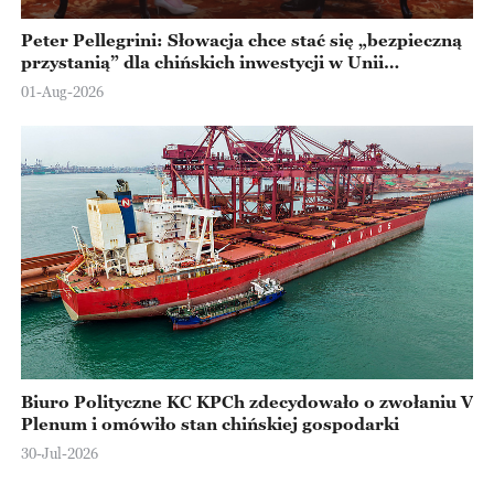
Peter Pellegrini: Słowacja chce stać się „bezpieczną
przystanią” dla chińskich inwestycji w Unii
Europejskiej
01-Aug-2026
Biuro Polityczne KC KPCh zdecydowało o zwołaniu V
Plenum i omówiło stan chińskiej gospodarki
30-Jul-2026