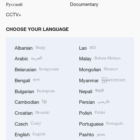
Русский
Documentary
CCTV+
CHOOSE YOUR LANGUAGE
Shqip
ລາວ
Albanian
Lao
العربية
Bahasa Melayu
Arabic
Malay
Беларуская
Монгол
Belarusian
Mongolian
বাংলা
မြန်မာဘာသာ
Bengali
Myanmar
Български
नेपाली
Bulgarian
Nepali
ខ្មែរ
فارسی
Cambodian
Persian
Hrvatski
Polski
Croatian
Polish
Český
Português
Czech
Portuguese
English
پښتو
English
Pashto