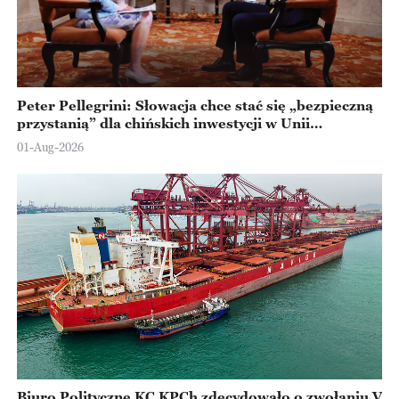
Peter Pellegrini: Słowacja chce stać się „bezpieczną
przystanią” dla chińskich inwestycji w Unii
Europejskiej
01-Aug-2026
Biuro Polityczne KC KPCh zdecydowało o zwołaniu V