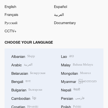
English
Español
Français
العربية
Русский
Documentary
CCTV+
CHOOSE YOUR LANGUAGE
Shqip
ລາວ
Albanian
Lao
العربية
Bahasa Melayu
Arabic
Malay
Беларуская
Монгол
Belarusian
Mongolian
বাংলা
မြန်မာဘာသာ
Bengali
Myanmar
Български
नेपाली
Bulgarian
Nepali
ខ្មែរ
فارسی
Cambodian
Persian
Hrvatski
Polski
Croatian
Polish