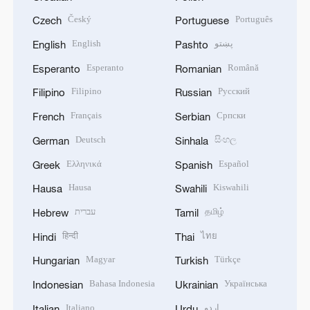
Český
Português
Czech
Portuguese
English
پښتو
English
Pashto
Esperanto
Română
Esperanto
Romanian
Filipino
Русский
Filipino
Russian
Français
Српски
French
Serbian
Deutsch
සිංහල
German
Sinhala
Ελληνικά
Español
Greek
Spanish
Hausa
Kiswahili
Hausa
Swahili
עברית
தமிழ்
Hebrew
Tamil
हिन्दी
ไทย
Hindi
Thai
Magyar
Türkçe
Hungarian
Turkish
Bahasa Indonesia
Українська
Indonesian
Ukrainian
Italiano
اردو
Italian
Urdu