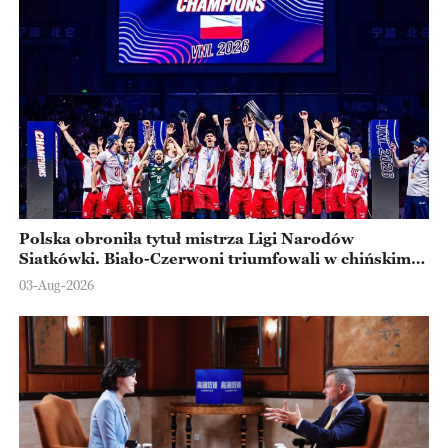
Polska obroniła tytuł mistrza Ligi Narodów
Siatkówki. Biało-Czerwoni triumfowali w chińskim
Ningbo
03-Aug-2026