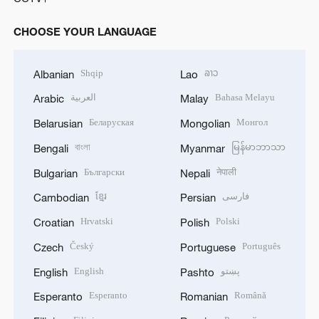
CHOOSE YOUR LANGUAGE
Shqip
ລາວ
Albanian
Lao
العربية
Bahasa Melayu
Arabic
Malay
Беларуская
Монгол
Belarusian
Mongolian
বাংলা
မြန်မာဘာသာ
Bengali
Myanmar
Български
नेपाली
Bulgarian
Nepali
ខ្មែរ
فارسی
Cambodian
Persian
Hrvatski
Polski
Croatian
Polish
Český
Português
Czech
Portuguese
English
پښتو
English
Pashto
Esperanto
Română
Esperanto
Romanian