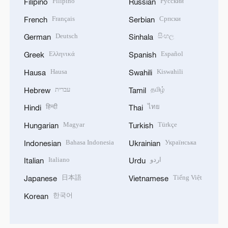
Filipino
Русский
Filipino
Russian
Français
Српски
French
Serbian
Deutsch
සිංහල
German
Sinhala
Ελληνικά
Español
Greek
Spanish
Hausa
Kiswahili
Hausa
Swahili
עברית
தமிழ்
Hebrew
Tamil
हिन्दी
ไทย
Hindi
Thai
Magyar
Türkçe
Hungarian
Turkish
Bahasa Indonesia
Українська
Indonesian
Ukrainian
Italiano
اردو
Italian
Urdu
日本語
Tiếng Việt
Japanese
Vietnamese
한국어
Korean