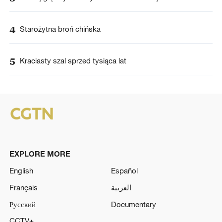
4
Starożytna broń chińska
5
Kraciasty szal sprzed tysiąca lat
EXPLORE MORE
English
Español
Français
العربية
Русский
Documentary
CCTV+