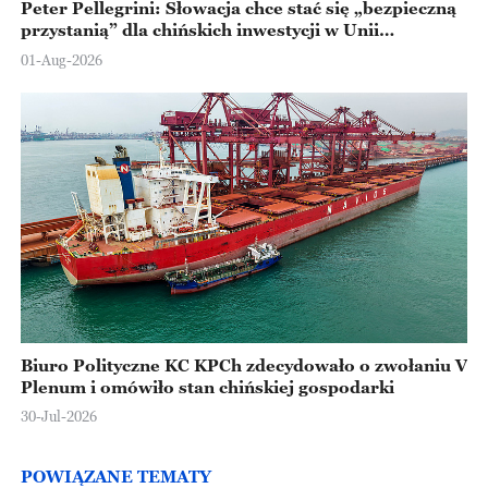
Peter Pellegrini: Słowacja chce stać się „bezpieczną
przystanią” dla chińskich inwestycji w Unii
Europejskiej
01-Aug-2026
Biuro Polityczne KC KPCh zdecydowało o zwołaniu V
Plenum i omówiło stan chińskiej gospodarki
30-Jul-2026
POWIĄZANE TEMATY