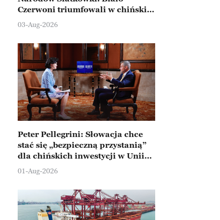
Czerwoni triumfowali w chińskim
Ningbo
03-Aug-2026
Peter Pellegrini: Słowacja chce
stać się „bezpieczną przystanią”
dla chińskich inwestycji w Unii
Europejskiej
01-Aug-2026