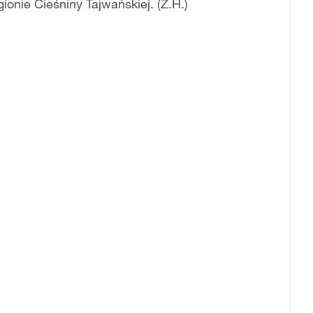
ionie Cieśniny Tajwańskiej. (Z.H.)