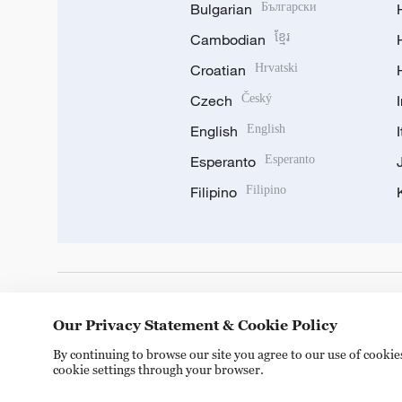
Bulgarian
Български
Cambodian
ខ្មែរ
Croatian
Hrvatski
Czech
Český
English
English
Esperanto
Esperanto
Filipino
Filipino
DOWNLOAD OUR APP
Our Privacy Statement & Cookie Policy
By continuing to browse our site you agree to our use of cooki
cookie settings through your browser.