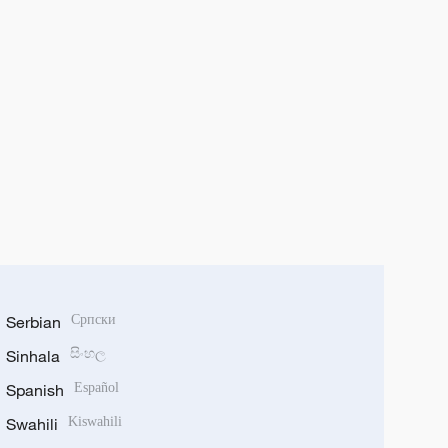
Serbian
Српски
Sinhala
සිංහල
Spanish
Español
Swahili
Kiswahili