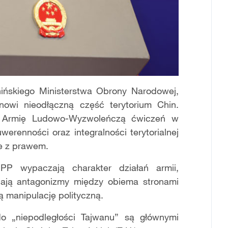
hińskiego Ministerstwa Obrony Narodowej,
nowi nieodłączną część terytorium Chin.
ką Armię Ludowo-Wyzwoleńczą ćwiczeń w
erenności oraz integralności terytorialnej
ne z prawem.
PP wypaczają charakter działań armii,
ają antagonizmy między obiema stronami
ą manipulację polityczną.
do „niepodległości Tajwanu” są głównymi