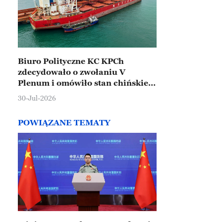
Biuro Polityczne KC KPCh
zdecydowało o zwołaniu V
Plenum i omówiło stan chińskiej
gospodarki
30-Jul-2026
POWIĄZANE TEMATY