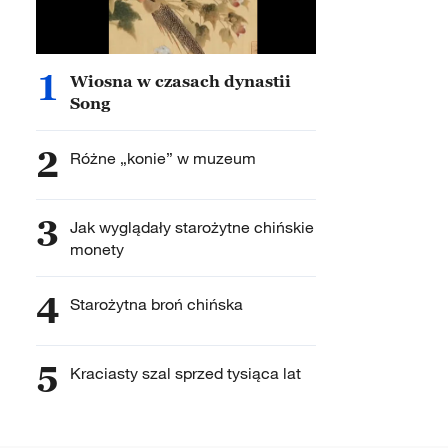
1
Wiosna w czasach dynastii
Song
2
Różne „konie” w muzeum
3
Jak wyglądały starożytne chińskie
monety
4
Starożytna broń chińska
5
Kraciasty szal sprzed tysiąca lat