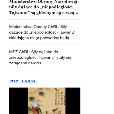
Ministerstwo Obrony Narodowej:
Siły dążące do „niepodległości
Tajwanu” są głównym sprawcą
zakłócania pokoju w Cieśninie
Tajwańskiej
Ministerstwo Obrony ChRL: Siły
dążące do „niepodległości Tajwanu”
składające okręt podwodny będą
bezsilne wobec ChAL-W i czeka je
samozagłada
MSZ ChRL: Siły dążące do
„niepodległości Tajwanu” stały się
zdrajcami narodu
POPULARNE