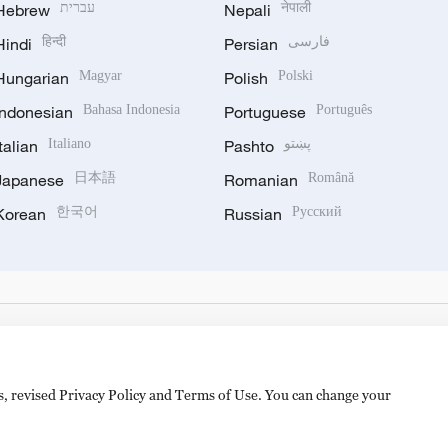
Hebrew
עברית
Nepali
नेपाली
Hindi
हिन्दी
Persian
فارسی
Hungarian
Magyar
Polish
Polski
Indonesian
Bahasa Indonesia
Portuguese
Português
Italian
Italiano
Pashto
پښتو
Japanese
日本語
Romanian
Română
Korean
한국어
Russian
Русский
es, revised Privacy Policy and Terms of Use. You can change your