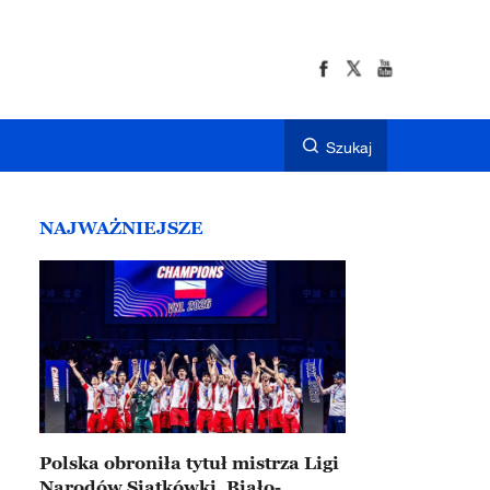
Szukaj
NAJWAŻNIEJSZE
Polska obroniła tytuł mistrza Ligi
Narodów Siatkówki. Biało-