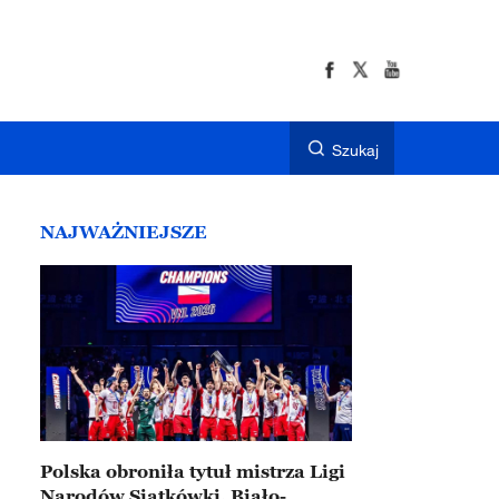
Szukaj
NAJWAŻNIEJSZE
Polska obroniła tytuł mistrza Ligi
Narodów Siatkówki. Biało-