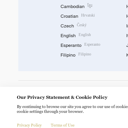
Cambodian
ខ្មែរ
Croatian
Hrvatski
Czech
Český
English
English
Esperanto
Esperanto
Filipino
Filipino
DOWNLOAD OUR APP
Our Privacy Statement & Cookie Policy
By continuing to browse our site you agree to our use of cooki
cookie settings through your browser.
Privacy Policy
Terms of Use
Copyright © 2024 CGTN.
京ICP备20000184号
京公网安