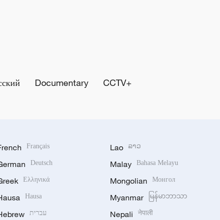
сский
Documentary
CCTV+
French
Français
Lao
ລາວ
German
Deutsch
Malay
Bahasa Melayu
Greek
Ελληνικά
Mongolian
Монгол
Hausa
Hausa
Myanmar
မြန်မာဘာသာ
Hebrew
עברית
Nepali
नेपाली