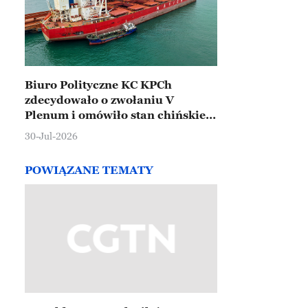
Biuro Polityczne KC KPCh
zdecydowało o zwołaniu V
Plenum i omówiło stan chińskiej
gospodarki
30-Jul-2026
POWIĄZANE TEMATY