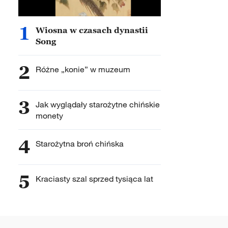
1
Wiosna w czasach dynastii
Song
2
Różne „konie” w muzeum
3
Jak wyglądały starożytne chińskie
monety
4
Starożytna broń chińska
5
Kraciasty szal sprzed tysiąca lat