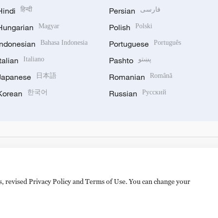
Hindi
हिन्दी
Persian
فارسی
Hungarian
Magyar
Polish
Polski
Indonesian
Bahasa Indonesia
Portuguese
Português
Italian
Italiano
Pashto
پښتو
Japanese
日本語
Romanian
Română
Korean
한국어
Russian
Русский
es, revised Privacy Policy and Terms of Use. You can change your
备 11010502050052号
Disinformation report hotline: 010-8506146