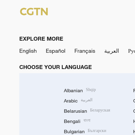
EXPLORE MORE
English
Español
Français
العربية
Ру
CHOOSE YOUR LANGUAGE
Albanian
Shqip
Arabic
العربية
Belarusian
Беларуская
Bengali
বাংলা
Bulgarian
Български