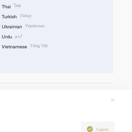
Thai
ไทย
Turkish
Türkçe
Ukrainian
Українська
Urdu
اردو
Vietnamese
Tiếng Việt
I agree
6