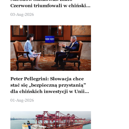
Czerwoni triumfowali w chińskim
Ningbo
03-Aug-2026
Peter Pellegrini: Słowacja chce
stać się „bezpieczną przystanią”
dla chińskich inwestycji w Unii
Europejskiej
01-Aug-2026