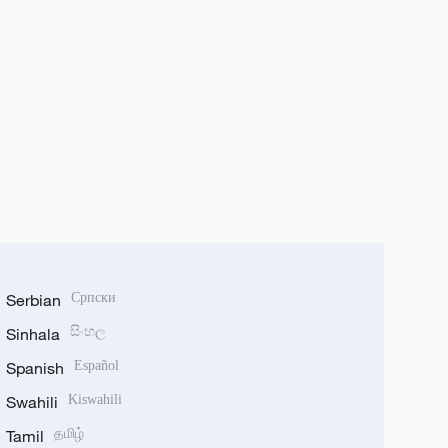
Serbian
Српски
Sinhala
සිංහල
Spanish
Español
Swahili
Kiswahili
Tamil
தமிழ்