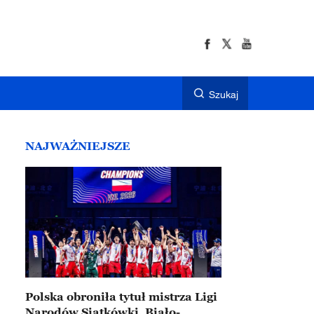
Szukaj
NAJWAŻNIEJSZE
Polska obroniła tytuł mistrza Ligi
Narodów Siatkówki. Biało-