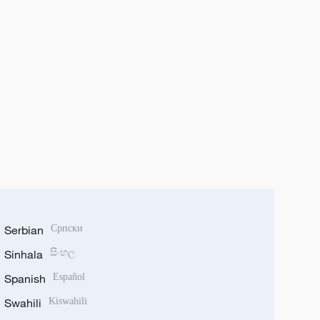
Serbian
Српски
Sinhala
සිංහල
Spanish
Español
Swahili
Kiswahili