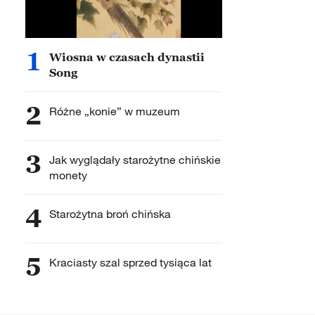
1
Wiosna w czasach dynastii
Song
2
Różne „konie” w muzeum
3
Jak wyglądały starożytne chińskie
monety
4
Starożytna broń chińska
5
Kraciasty szal sprzed tysiąca lat