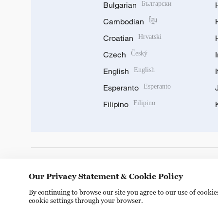
Bulgarian
Български
Cambodian
ខ្មែរ
Croatian
Hrvatski
Czech
Český
English
English
Esperanto
Esperanto
Filipino
Filipino
DOWNLOAD OUR APP
Our Privacy Statement & Cookie Policy
By continuing to browse our site you agree to our use of cooki
cookie settings through your browser.