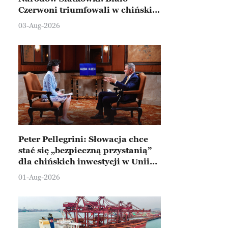
Czerwoni triumfowali w chińskim
Ningbo
03-Aug-2026
Peter Pellegrini: Słowacja chce
stać się „bezpieczną przystanią”
dla chińskich inwestycji w Unii
Europejskiej
01-Aug-2026