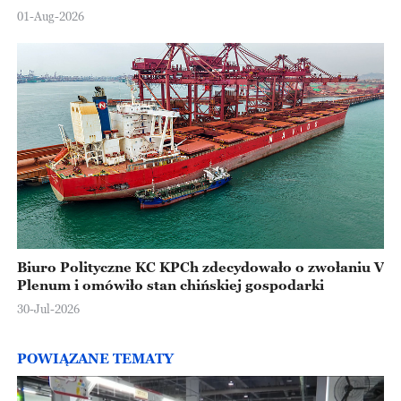
Europejskiej
01-Aug-2026
Biuro Polityczne KC KPCh zdecydowało o zwołaniu V
Plenum i omówiło stan chińskiej gospodarki
30-Jul-2026
POWIĄZANE TEMATY