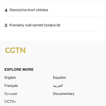
4
Starożytna broń chińska
5
Kraciasty szal sprzed tysiąca lat
EXPLORE MORE
English
Español
Français
العربية
Русский
Documentary
CCTV+