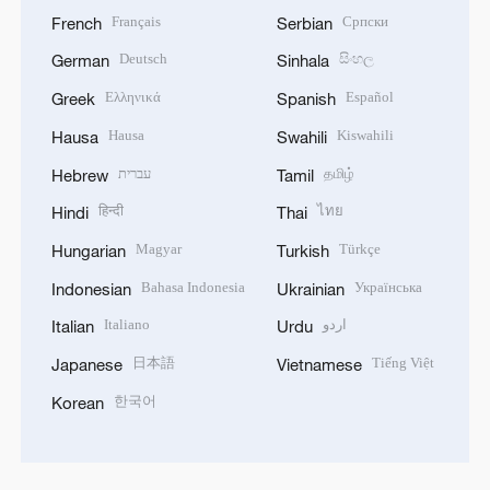
Français
Српски
French
Serbian
Deutsch
සිංහල
German
Sinhala
Ελληνικά
Español
Greek
Spanish
Hausa
Kiswahili
Hausa
Swahili
עברית
தமிழ்
Hebrew
Tamil
हिन्दी
ไทย
Hindi
Thai
Magyar
Türkçe
Hungarian
Turkish
Bahasa Indonesia
Українська
Indonesian
Ukrainian
Italiano
اردو
Italian
Urdu
日本語
Tiếng Việt
Japanese
Vietnamese
한국어
Korean