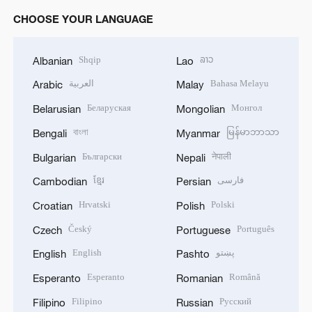
CHOOSE YOUR LANGUAGE
Shqip
ລາວ
Albanian
Lao
العربية
Bahasa Melayu
Arabic
Malay
Беларуская
Монгол
Belarusian
Mongolian
বাংলা
မြန်မာဘာသာ
Bengali
Myanmar
Български
नेपाली
Bulgarian
Nepali
ខ្មែរ
فارسی
Cambodian
Persian
Hrvatski
Polski
Croatian
Polish
Český
Português
Czech
Portuguese
English
پښتو
English
Pashto
Esperanto
Română
Esperanto
Romanian
Filipino
Русский
Filipino
Russian