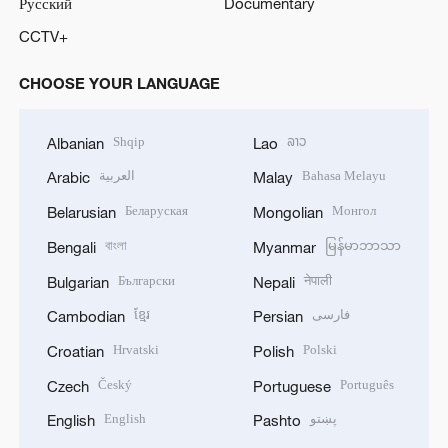
Русский
Documentary
CCTV+
CHOOSE YOUR LANGUAGE
Shqip
ລາວ
Albanian
Lao
العربية
Bahasa Melayu
Arabic
Malay
Беларуская
Монгол
Belarusian
Mongolian
বাংলা
မြန်မာဘာသာ
Bengali
Myanmar
Български
नेपाली
Bulgarian
Nepali
ខ្មែរ
فارسی
Cambodian
Persian
Hrvatski
Polski
Croatian
Polish
Český
Português
Czech
Portuguese
English
پښتو
English
Pashto