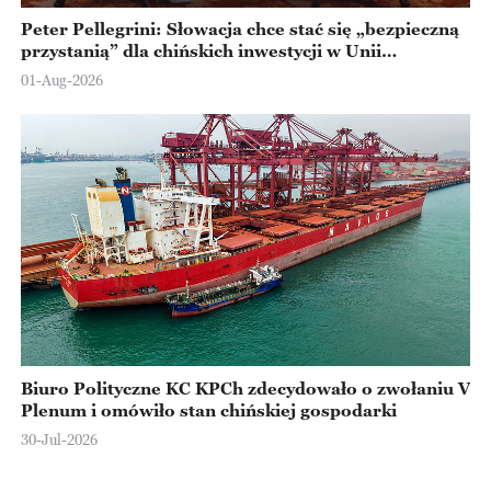
Peter Pellegrini: Słowacja chce stać się „bezpieczną
przystanią” dla chińskich inwestycji w Unii
Europejskiej
01-Aug-2026
Biuro Polityczne KC KPCh zdecydowało o zwołaniu V
Plenum i omówiło stan chińskiej gospodarki
30-Jul-2026