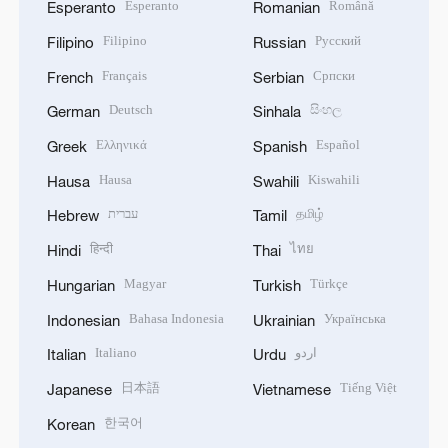
Esperanto
Română
Esperanto
Romanian
Filipino
Русский
Filipino
Russian
Français
Српски
French
Serbian
Deutsch
සිංහල
German
Sinhala
Ελληνικά
Español
Greek
Spanish
Hausa
Kiswahili
Hausa
Swahili
עברית
தமிழ்
Hebrew
Tamil
हिन्दी
ไทย
Hindi
Thai
Magyar
Türkçe
Hungarian
Turkish
Bahasa Indonesia
Українська
Indonesian
Ukrainian
Italiano
اردو
Italian
Urdu
日本語
Tiếng Việt
Japanese
Vietnamese
한국어
Korean