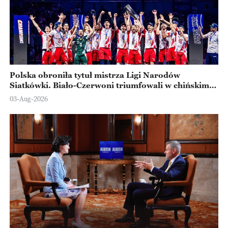
Polska obroniła tytuł mistrza Ligi Narodów
Siatkówki. Biało-Czerwoni triumfowali w chińskim
Ningbo
03-Aug-2026