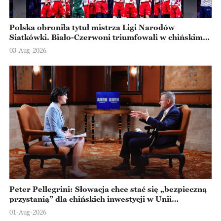
Polska obroniła tytuł mistrza Ligi Narodów
Siatkówki. Biało-Czerwoni triumfowali w chińskim
Ningbo
03-Aug-2026
Peter Pellegrini: Słowacja chce stać się „bezpieczną
przystanią” dla chińskich inwestycji w Unii
Europejskiej
01-Aug-2026