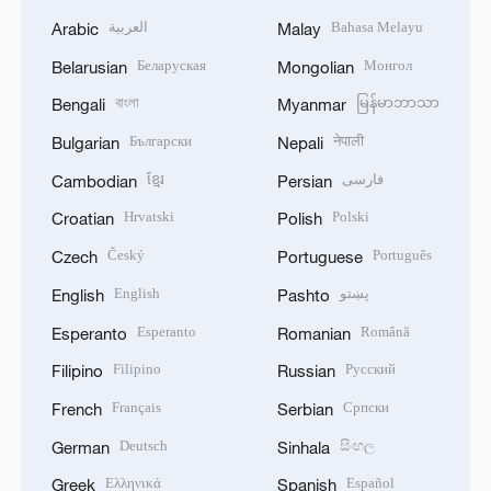
العربية
Bahasa Melayu
Arabic
Malay
Беларуская
Монгол
Belarusian
Mongolian
বাংলা
မြန်မာဘာသာ
Bengali
Myanmar
Български
नेपाली
Bulgarian
Nepali
ខ្មែរ
فارسی
Cambodian
Persian
Hrvatski
Polski
Croatian
Polish
Český
Português
Czech
Portuguese
English
پښتو
English
Pashto
Esperanto
Română
Esperanto
Romanian
Filipino
Русский
Filipino
Russian
Français
Српски
French
Serbian
Deutsch
සිංහල
German
Sinhala
Ελληνικά
Español
Greek
Spanish