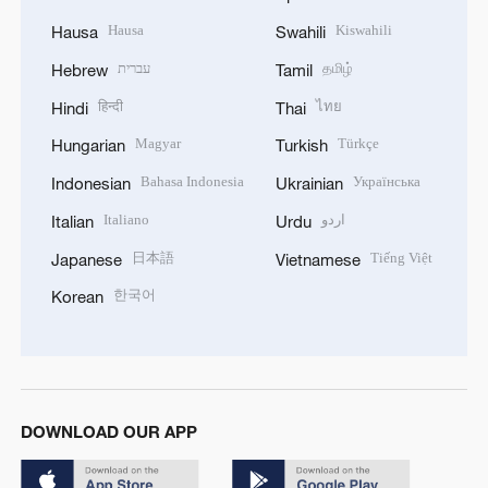
Hausa
Kiswahili
Hausa
Swahili
עברית
தமிழ்
Hebrew
Tamil
हिन्दी
ไทย
Hindi
Thai
Magyar
Türkçe
Hungarian
Turkish
Bahasa Indonesia
Українська
Indonesian
Ukrainian
Italiano
اردو
Italian
Urdu
日本語
Tiếng Việt
Japanese
Vietnamese
한국어
Korean
DOWNLOAD OUR APP