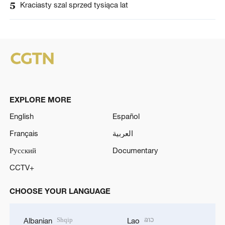
5
Kraciasty szal sprzed tysiąca lat
EXPLORE MORE
English
Español
Français
العربية
Русский
Documentary
CCTV+
CHOOSE YOUR LANGUAGE
Shqip
ລາວ
Albanian
Lao