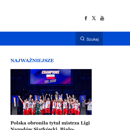
Szukaj
NAJWAŻNIEJSZE
Polska obroniła tytuł mistrza Ligi
Narodów Siatkówki. Biało-