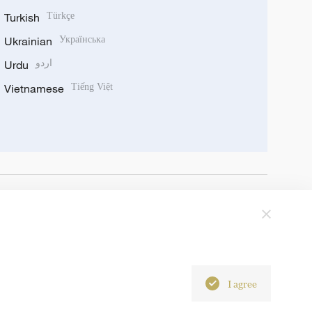
Turkish
Türkçe
Ukrainian
Українська
Urdu
اردو
Vietnamese
Tiếng Việt
I agree
6