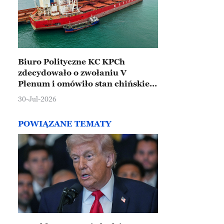
Biuro Polityczne KC KPCh
zdecydowało o zwołaniu V
Plenum i omówiło stan chińskiej
gospodarki
30-Jul-2026
POWIĄZANE TEMATY