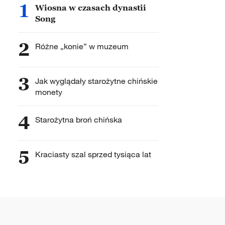
1
Wiosna w czasach dynastii
Song
2
Różne „konie” w muzeum
3
Jak wyglądały starożytne chińskie
monety
4
Starożytna broń chińska
5
Kraciasty szal sprzed tysiąca lat