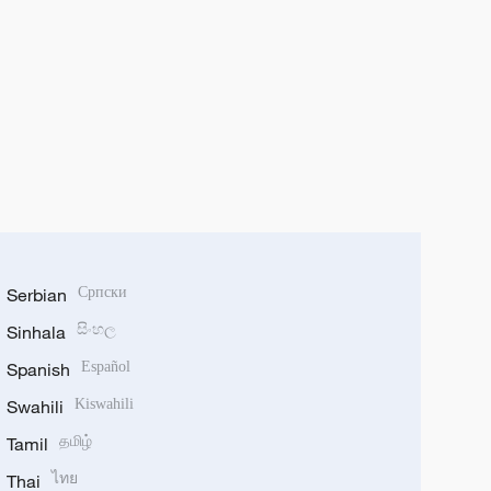
Serbian
Српски
Sinhala
සිංහල
Spanish
Español
Swahili
Kiswahili
Tamil
தமிழ்
Thai
ไทย