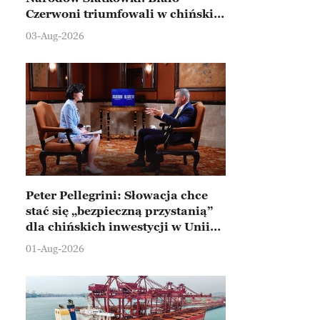
Czerwoni triumfowali w chińskim
Ningbo
03-Aug-2026
Peter Pellegrini: Słowacja chce
stać się „bezpieczną przystanią”
dla chińskich inwestycji w Unii
Europejskiej
01-Aug-2026