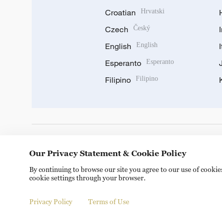
Croatian
Hrvatski
Czech
Český
English
English
Esperanto
Esperanto
Filipino
Filipino
DOWNLOAD OUR APP
Our Privacy Statement & Cookie Policy
By continuing to browse our site you agree to our use of cooki
cookie settings through your browser.
Privacy Policy
Terms of Use
Copyright © 2024 CGTN.
京ICP备20000184号
京公网安