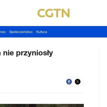
znes
Społeczeństwo
Kultura
nie przyniosły