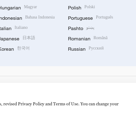
Hungarian
Magyar
Polish
Polski
Indonesian
Bahasa Indonesia
Portuguese
Português
Italian
Italiano
Pashto
پښتو
Japanese
日本語
Romanian
Română
Korean
한국어
Russian
Русский
es, revised Privacy Policy and Terms of Use. You can change your
备 11010502050052号
Disinformation report hotline: 010-8506146