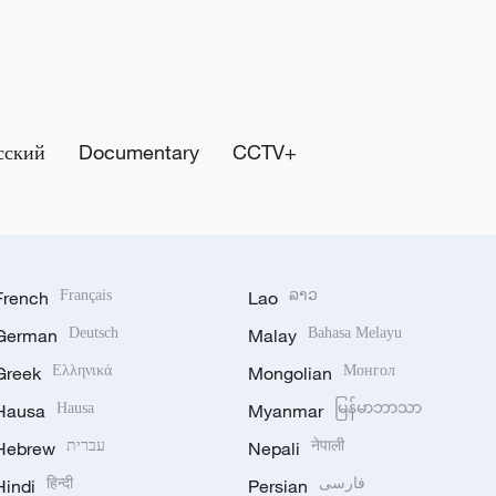
сский
Documentary
CCTV+
French
Français
Lao
ລາວ
German
Deutsch
Malay
Bahasa Melayu
Greek
Ελληνικά
Mongolian
Монгол
Hausa
Hausa
Myanmar
မြန်မာဘာသာ
Hebrew
עברית
Nepali
नेपाली
Hindi
हिन्दी
Persian
فارسی