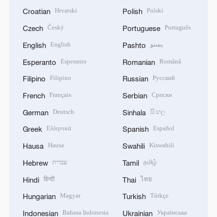
Hrvatski
Polski
Croatian
Polish
Český
Português
Czech
Portuguese
English
پښتو
English
Pashto
Esperanto
Română
Esperanto
Romanian
Filipino
Русский
Filipino
Russian
Français
Српски
French
Serbian
Deutsch
සිංහල
German
Sinhala
Ελληνικά
Español
Greek
Spanish
Hausa
Kiswahili
Hausa
Swahili
עברית
தமிழ்
Hebrew
Tamil
हिन्दी
ไทย
Hindi
Thai
Magyar
Türkçe
Hungarian
Turkish
Bahasa Indonesia
Українська
Indonesian
Ukrainian