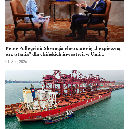
Peter Pellegrini: Słowacja chce stać się „bezpieczną
przystanią” dla chińskich inwestycji w Unii
Europejskiej
01-Aug-2026