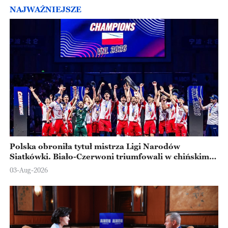
NAJWAŻNIEJSZE
Polska obroniła tytuł mistrza Ligi Narodów
Siatkówki. Biało-Czerwoni triumfowali w chińskim
Ningbo
03-Aug-2026