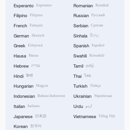
Esperanto
Română
Esperanto
Romanian
Filipino
Русский
Filipino
Russian
Français
Српски
French
Serbian
Deutsch
සිංහල
German
Sinhala
Ελληνικά
Español
Greek
Spanish
Hausa
Kiswahili
Hausa
Swahili
עברית
தமிழ்
Hebrew
Tamil
हिन्दी
ไทย
Hindi
Thai
Magyar
Türkçe
Hungarian
Turkish
Bahasa Indonesia
Українська
Indonesian
Ukrainian
Italiano
اردو
Italian
Urdu
日本語
Tiếng Việt
Japanese
Vietnamese
한국어
Korean