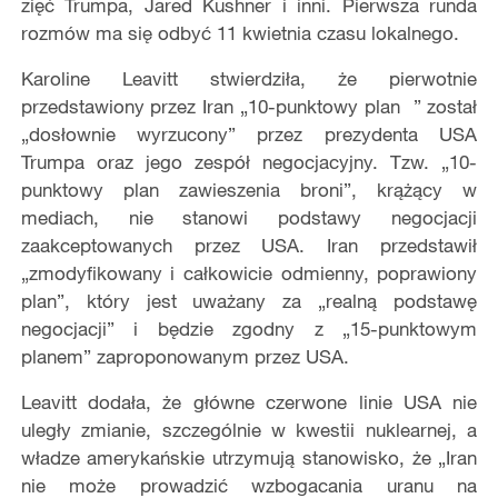
zięć Trumpa, Jared Kushner i inni. Pierwsza runda
rozmów ma się odbyć 11 kwietnia czasu lokalnego.
Karoline Leavitt stwierdziła, że pierwotnie
przedstawiony przez Iran „10-punktowy plan ” został
„dosłownie wyrzucony” przez prezydenta USA
Trumpa oraz jego zespół negocjacyjny. Tzw. „10-
punktowy plan zawieszenia broni”, krążący w
mediach, nie stanowi podstawy negocjacji
zaakceptowanych przez USA. Iran przedstawił
„zmodyfikowany i całkowicie odmienny, poprawiony
plan”, który jest uważany za „realną podstawę
negocjacji” i będzie zgodny z „15-punktowym
planem” zaproponowanym przez USA.
Leavitt dodała, że główne czerwone linie USA nie
uległy zmianie, szczególnie w kwestii nuklearnej, a
władze amerykańskie utrzymują stanowisko, że „Iran
nie może prowadzić wzbogacania uranu na