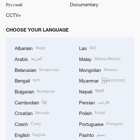
Русский
Documentary
CCTV+
CHOOSE YOUR LANGUAGE
Shqip
ລາວ
Albanian
Lao
العربية
Bahasa Melayu
Arabic
Malay
Беларуская
Монгол
Belarusian
Mongolian
বাংলা
မြန်မာဘာသာ
Bengali
Myanmar
Български
नेपाली
Bulgarian
Nepali
ខ្មែរ
فارسی
Cambodian
Persian
Hrvatski
Polski
Croatian
Polish
Český
Português
Czech
Portuguese
English
پښتو
English
Pashto