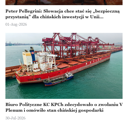
Peter Pellegrini: Słowacja chce stać się „bezpieczną
przystanią” dla chińskich inwestycji w Unii
Europejskiej
01-Aug-2026
Biuro Polityczne KC KPCh zdecydowało o zwołaniu V
Plenum i omówiło stan chińskiej gospodarki
30-Jul-2026