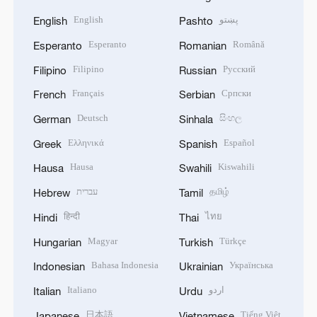
English
پښتو
English
Pashto
Esperanto
Română
Esperanto
Romanian
Filipino
Русский
Filipino
Russian
Français
Српски
French
Serbian
Deutsch
සිංහල
German
Sinhala
Ελληνικά
Español
Greek
Spanish
Hausa
Kiswahili
Hausa
Swahili
עברית
தமிழ்
Hebrew
Tamil
हिन्दी
ไทย
Hindi
Thai
Magyar
Türkçe
Hungarian
Turkish
Bahasa Indonesia
Українська
Indonesian
Ukrainian
Italiano
اردو
Italian
Urdu
日本語
Tiếng Việt
Japanese
Vietnamese