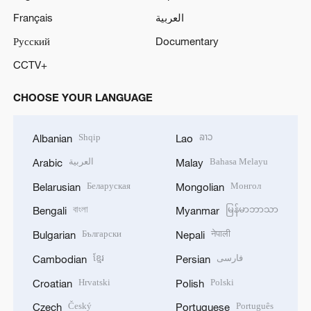
Français
العربية
Русский
Documentary
CCTV+
CHOOSE YOUR LANGUAGE
Shqip
ລາວ
Albanian
Lao
العربية
Bahasa Melayu
Arabic
Malay
Беларуская
Монгол
Belarusian
Mongolian
বাংলা
မြန်မာဘာသာ
Bengali
Myanmar
Български
नेपाली
Bulgarian
Nepali
ខ្មែរ
فارسی
Cambodian
Persian
Hrvatski
Polski
Croatian
Polish
Český
Português
Czech
Portuguese