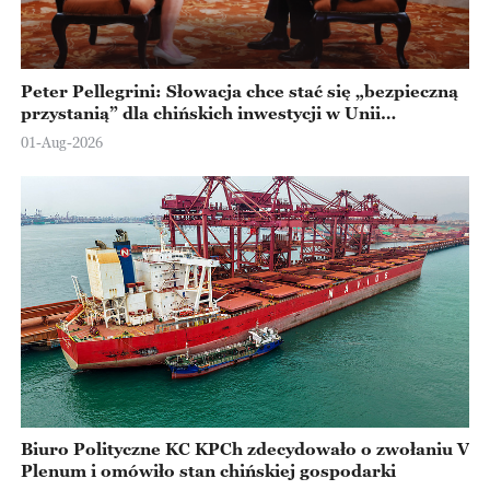
Peter Pellegrini: Słowacja chce stać się „bezpieczną
przystanią” dla chińskich inwestycji w Unii
Europejskiej
01-Aug-2026
Biuro Polityczne KC KPCh zdecydowało o zwołaniu V
Plenum i omówiło stan chińskiej gospodarki