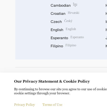
Cambodian
ខ្មែរ
Croatian
Hrvatski
Czech
Český
English
English
Esperanto
Esperanto
Filipino
Filipino
DOWNLOAD OUR APP
Our Privacy Statement & Cookie Policy
By continuing to browse our site you agree to our use of cooki
cookie settings through your browser.
Privacy Policy
Terms of Use
Copyright © 2024 CGTN.
京ICP备20000184号
京公网安