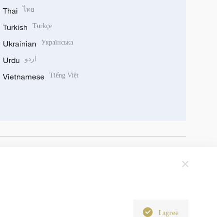
Thai
ไทย
Turkish
Türkçe
Ukrainian
Українська
Urdu
اردو
Vietnamese
Tiếng Việt
I agree
6