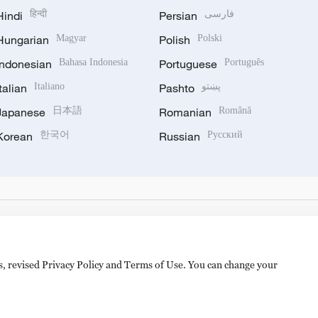
Hindi
हिन्दी
Persian
فارسی
Hungarian
Magyar
Polish
Polski
Indonesian
Bahasa Indonesia
Portuguese
Português
Italian
Italiano
Pashto
پښتو
Japanese
日本語
Romanian
Română
Korean
한국어
Russian
Русский
es, revised Privacy Policy and Terms of Use. You can change your
备 11010502050052号
Disinformation report hotline: 010-8506146