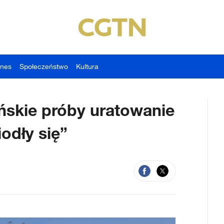
znes
Społeczeństwo
Kultura
ańskie próby uratowanie
odły się”