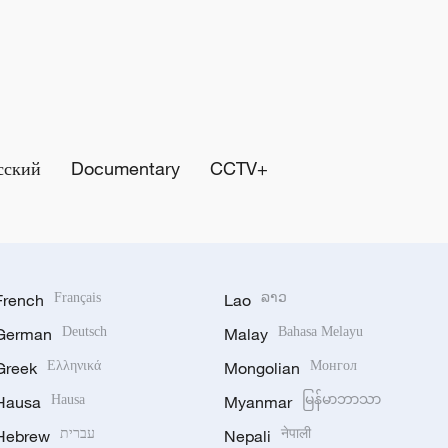
сский
Documentary
CCTV+
French
Français
Lao
ລາວ
German
Deutsch
Malay
Bahasa Melayu
Greek
Ελληνικά
Mongolian
Монгол
Hausa
Hausa
Myanmar
မြန်မာဘာသာ
Hebrew
עברית
Nepali
नेपाली