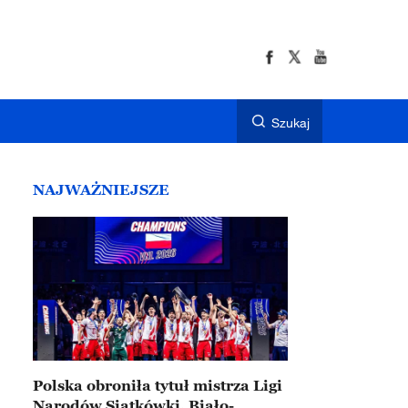
Szukaj
NAJWAŻNIEJSZE
Polska obroniła tytuł mistrza Ligi
Narodów Siatkówki. Biało-