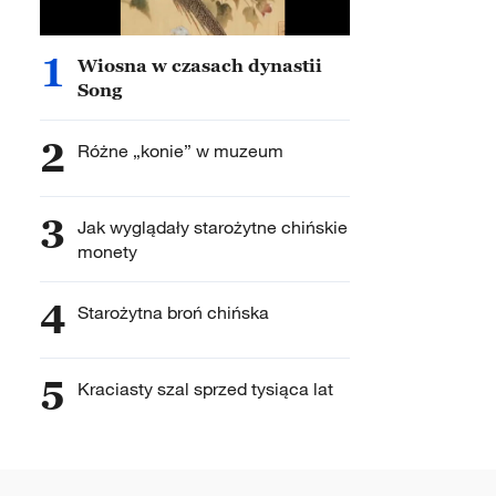
1
Wiosna w czasach dynastii
Song
2
Różne „konie” w muzeum
3
Jak wyglądały starożytne chińskie
monety
4
Starożytna broń chińska
5
Kraciasty szal sprzed tysiąca lat