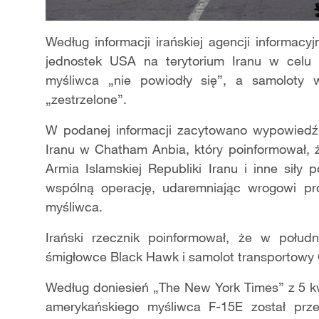
Według informacji irańskiej agencji informacy
jednostek USA na terytorium Iranu w celu r
myśliwca „nie powiodły się”, a samoloty w
„zestrzelone”.
W podanej informacji zacytowano wypowiedź 
Iranu w Chatham Anbia, który poinformował, ż
Armia Islamskiej Republiki Iranu i inne siły 
wspólną operację, udaremniając wrogowi pró
myśliwca.
Irański rzecznik poinformował, że w połudn
śmigłowce Black Hawk i samolot transportowy
Według doniesień „The New York Times” z 5 kw
amerykańskiego myśliwca F-15E został prze