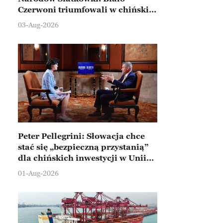
Czerwoni triumfowali w chińskim
Ningbo
03-Aug-2026
Peter Pellegrini: Słowacja chce
stać się „bezpieczną przystanią”
dla chińskich inwestycji w Unii
Europejskiej
01-Aug-2026