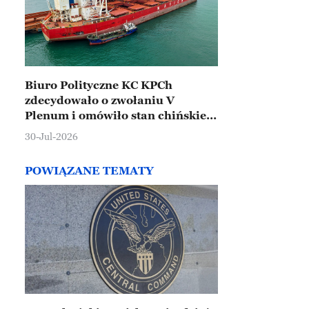
Biuro Polityczne KC KPCh
zdecydowało o zwołaniu V
Plenum i omówiło stan chińskiej
gospodarki
30-Jul-2026
POWIĄZANE TEMATY