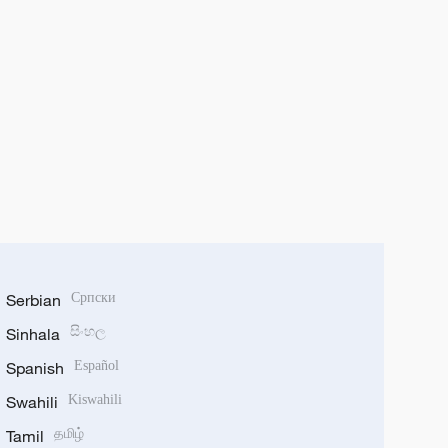
Serbian
Српски
Sinhala
සිංහල
Spanish
Español
Swahili
Kiswahili
Tamil
தமிழ்