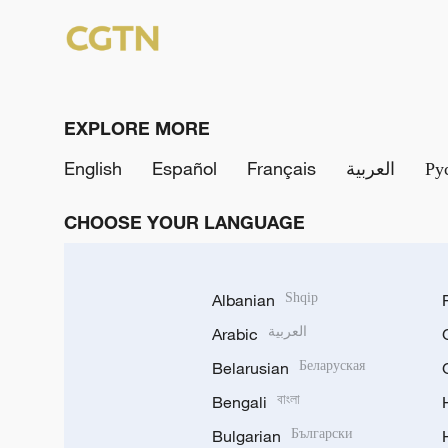
EXPLORE MORE
English
Español
Français
العربية
Ру
CHOOSE YOUR LANGUAGE
Albanian
Shqip
Arabic
العربية
Belarusian
Беларуская
Bengali
বাংলা
Bulgarian
Български