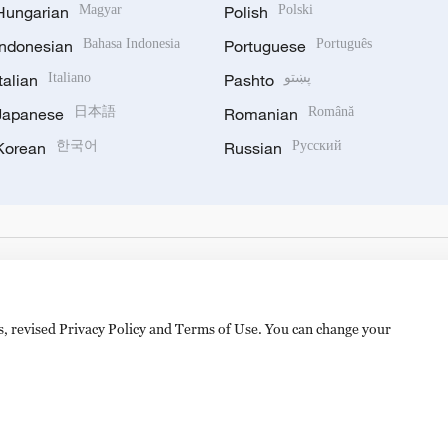
Hungarian
Magyar
Polish
Polski
Indonesian
Bahasa Indonesia
Portuguese
Português
Italian
Italiano
Pashto
پښتو
Japanese
日本語
Romanian
Română
Korean
한국어
Russian
Русский
es, revised Privacy Policy and Terms of Use. You can change your
备 11010502050052号
Disinformation report hotline: 010-8506146