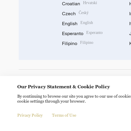
Croatian
Hrvatski
Czech
Český
English
English
Esperanto
Esperanto
Filipino
Filipino
DOWNLOAD OUR APP
Our Privacy Statement & Cookie Policy
By continuing to browse our site you agree to our use of cooki
cookie settings through your browser.
Privacy Policy
Terms of Use
Copyright © 2024 CGTN.
京ICP备20000184号
京公网安