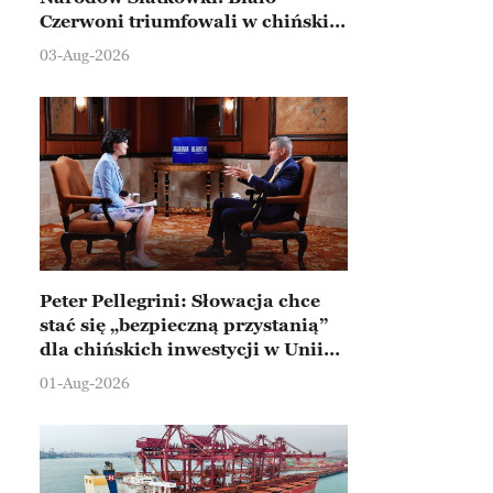
Czerwoni triumfowali w chińskim
Ningbo
03-Aug-2026
Peter Pellegrini: Słowacja chce
stać się „bezpieczną przystanią”
dla chińskich inwestycji w Unii
Europejskiej
01-Aug-2026