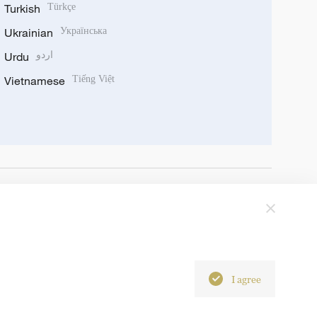
Turkish
Türkçe
Ukrainian
Українська
Urdu
اردو
Vietnamese
Tiếng Việt
I agree
6