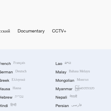
сский
Documentary
CCTV+
French
Français
Lao
ລາວ
German
Deutsch
Malay
Bahasa Melayu
Greek
Ελληνικά
Mongolian
Монгол
Hausa
Hausa
Myanmar
မြန်မာဘာသာ
Hebrew
עברית
Nepali
नेपाली
Hindi
हिन्दी
Persian
فارسی