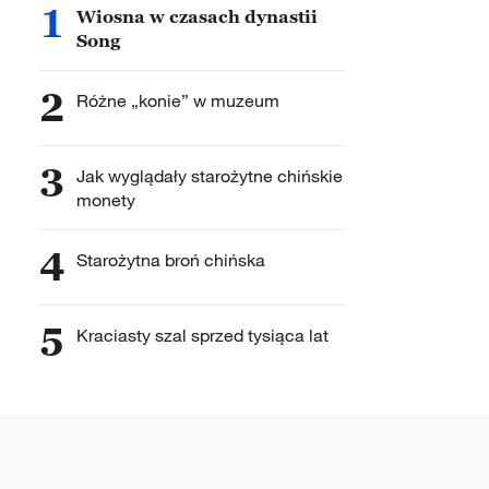
1
Wiosna w czasach dynastii
Song
2
Różne „konie” w muzeum
3
Jak wyglądały starożytne chińskie
monety
4
Starożytna broń chińska
5
Kraciasty szal sprzed tysiąca lat