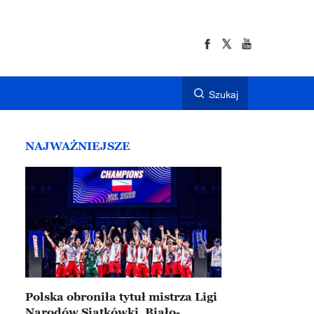
Szukaj
NAJWAŻNIEJSZE
Polska obroniła tytuł mistrza Ligi
Narodów Siatkówki. Biało-