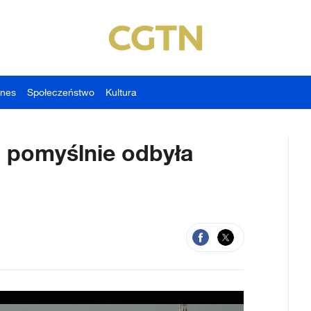
znes
Społeczeństwo
Kultura
1 pomyślnie odbyła