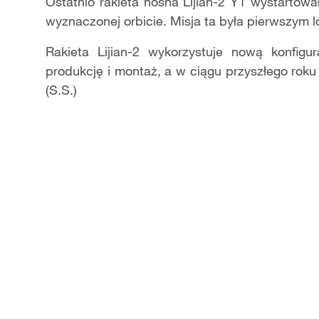
Video
Ostatnio rakieta nośna Lijian-2 Y1 wystartowa
wyznaczonej orbicie. Misja ta była pierwszym lo
Rakieta Lijian-2 wykorzystuje nową konfigu
produkcję i montaż, a w ciągu przyszłego rok
(S.S.)