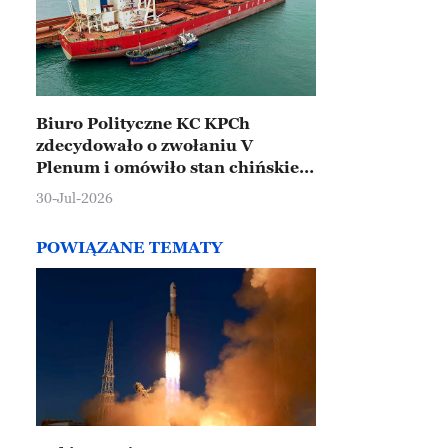
Biuro Polityczne KC KPCh
zdecydowało o zwołaniu V
Plenum i omówiło stan chińskiej
gospodarki
30-Jul-2026
POWIĄZANE TEMATY