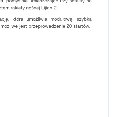
ła, pomyślnie umieszczając trzy satelity na
tem rakiety nośnej Lijian-2.
rację, która umożliwia modułową, szybką
u możliwe jest przeprowadzenie 20 startów.