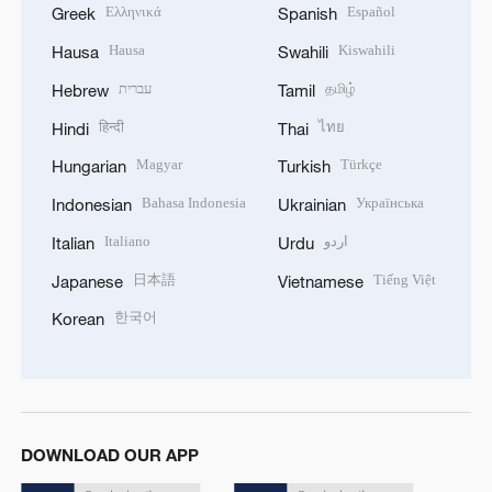
Ελληνικά
Español
Greek
Spanish
Hausa
Kiswahili
Hausa
Swahili
עברית
தமிழ்
Hebrew
Tamil
हिन्दी
ไทย
Hindi
Thai
Magyar
Türkçe
Hungarian
Turkish
Bahasa Indonesia
Українська
Indonesian
Ukrainian
Italiano
اردو
Italian
Urdu
日本語
Tiếng Việt
Japanese
Vietnamese
한국어
Korean
DOWNLOAD OUR APP