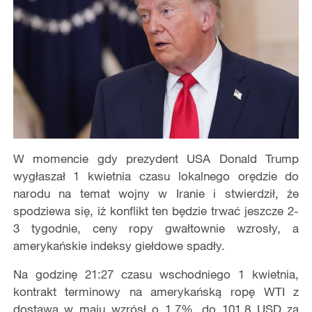
W momencie gdy prezydent USA Donald Trump
wygłaszał 1 kwietnia czasu lokalnego orędzie do
narodu na temat wojny w Iranie i stwierdził, że
spodziewa się, iż konflikt ten będzie trwać jeszcze 2-
3 tygodnie, ceny ropy gwałtownie wzrosły, a
amerykańskie indeksy giełdowe spadły.
Na godzinę 21:27 czasu wschodniego 1 kwietnia,
kontrakt terminowy na amerykańską ropę WTI z
dostawą w maju wzrósł o 1,7%, do 101,8 USD za