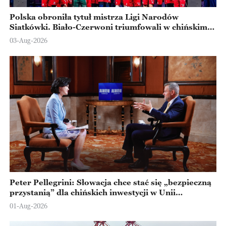
Polska obroniła tytuł mistrza Ligi Narodów
Siatkówki. Biało-Czerwoni triumfowali w chińskim
Ningbo
03-Aug-2026
Peter Pellegrini: Słowacja chce stać się „bezpieczną
przystanią” dla chińskich inwestycji w Unii
Europejskiej
01-Aug-2026