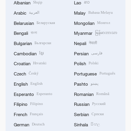
Shqip
ລາວ
Albanian
Lao
العربية
Bahasa Melayu
Arabic
Malay
Беларуская
Монгол
Belarusian
Mongolian
বাংলা
မြန်မာဘာသာ
Bengali
Myanmar
Български
नेपाली
Bulgarian
Nepali
ខ្មែរ
فارسی
Cambodian
Persian
Hrvatski
Polski
Croatian
Polish
Český
Português
Czech
Portuguese
English
پښتو
English
Pashto
Esperanto
Română
Esperanto
Romanian
Filipino
Русский
Filipino
Russian
Français
Српски
French
Serbian
Deutsch
සිංහල
German
Sinhala