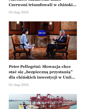
Czerwoni triumfowali w chińskim
Ningbo
03-Aug-2026
Peter Pellegrini: Słowacja chce
stać się „bezpieczną przystanią”
dla chińskich inwestycji w Unii
Europejskiej
01-Aug-2026