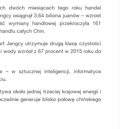
ych dw
ó
ch miesi
ą
cach tego roku handel
angcy osi
ą
gn
ął
3,64 biliona juan
ó
w
–
wzrost
ść
wymiany handlowej przekroczy
ł
a 161
 handlu ca
ł
ych Chin.
rt Jangcy utrzymuje drug
ą
klas
ę
czysto
ś
ci
ci wody wzr
ó
s
ł
z 67 procent w 2015 roku do
ne
–
w sztucznej inteligencji, informatyce
ciu.
ż
ywa oko
ł
o jednej trzeciej krajowej energii i
ocze
ś
nie generuje blisko po
ł
ow
ę
chi
ń
skiego