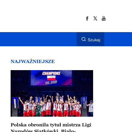
Szukaj
NAJWAŻNIEJSZE
Polska obroniła tytuł mistrza Ligi
Narodów Siatkówki. Biało-