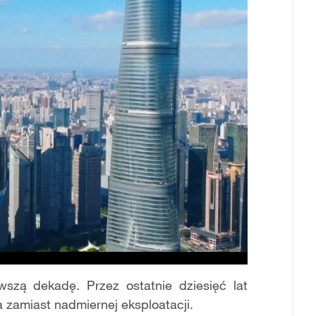
wsz
ą
dekad
ę
. Przez ostatnie dziesi
ęć
lat
a zamiast nadmiernej eksploatacji.