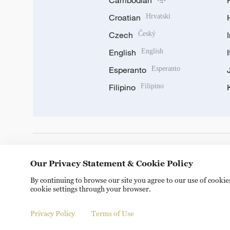
Cambodian
Croatian
Hrvatski
Czech
Český
English
English
Esperanto
Esperanto
Filipino
Filipino
DOWNLOAD OUR APP
Our Privacy Statement & Cookie Policy
By continuing to browse our site you agree to our use of cooki
cookie settings through your browser.
Privacy Policy
Terms of Use
Copyright © 2024 CGTN.
京ICP备20000184号
京公网安