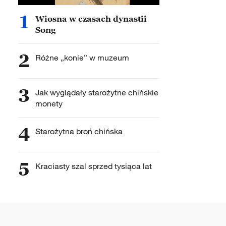
1
Wiosna w czasach dynastii
Song
2
Różne „konie” w muzeum
3
Jak wyglądały starożytne chińskie
monety
4
Starożytna broń chińska
5
Kraciasty szal sprzed tysiąca lat