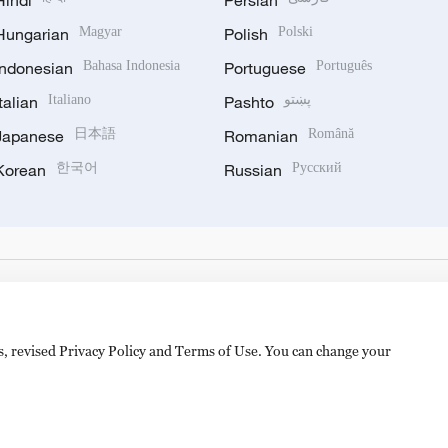
Hindi
Persian
Hungarian
Magyar
Polish
Polski
Indonesian
Bahasa Indonesia
Portuguese
Português
Italian
Italiano
Pashto
پښتو
Japanese
日本語
Romanian
Română
Korean
한국어
Russian
Русский
es, revised Privacy Policy and Terms of Use. You can change your
备 11010502050052号
Disinformation report hotline: 010-8506146