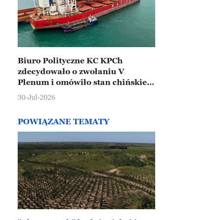
Biuro Polityczne KC KPCh
zdecydowało o zwołaniu V
Plenum i omówiło stan chińskiej
gospodarki
30-Jul-2026
POWIĄZANE TEMATY