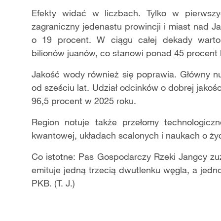
Efekty wida
ć
w liczbach. Tylko w pierwsz
zagraniczny jedenastu prowincji i miast nad J
o 19 procent. W ci
ą
gu ca
ł
ej dekady warto
bilion
ó
w juan
ó
w, co stanowi ponad 45 procent
Jako
ść
wody r
ó
wnie
ż
si
ę
poprawia. G
łó
wny nu
od sze
ś
ciu lat. Udzia
ł
odcink
ó
w o dobrej jako
ś
96,5 procent w 2025 roku.
Region notuje tak
ż
e prze
ł
omy technologicz
kwantowej, uk
ł
adach scalonych i naukach o
ż
y
Co istotne: Pas Gospodarczy Rzeki Jangcy zu
emituje jedn
ą
trzeci
ą
dwutlenku w
ę
gla, a jedn
PKB. (T. J.)