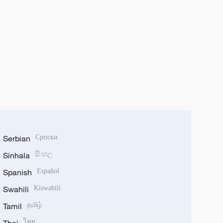
Serbian
Српски
Sinhala
සිංහල
Spanish
Español
Swahili
Kiswahili
Tamil
தமிழ்
ไทย