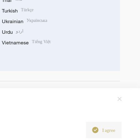
Thai
Turkish
Türkçe
Ukrainian
Українська
Urdu
اردو
Vietnamese
Tiếng Việt
I agree
6