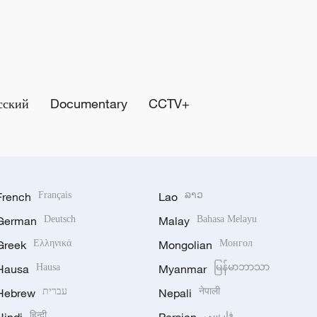
сский
Documentary
CCTV+
French
Français
Lao
ລາວ
German
Deutsch
Malay
Bahasa Melayu
Greek
Ελληνικά
Mongolian
Монгол
Hausa
Hausa
Myanmar
မြန်မာဘာသာ
Hebrew
עברית
Nepali
नेपाली
हिन्दी
فارسی