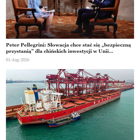
Peter Pellegrini: Słowacja chce stać się „bezpieczną
przystanią” dla chińskich inwestycji w Unii
Europejskiej
01-Aug-2026