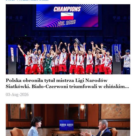
Polska obroniła tytuł mistrza Ligi Narodów
Siatkówki. Biało-Czerwoni triumfowali w chińskim
Ningbo
03-Aug-2026