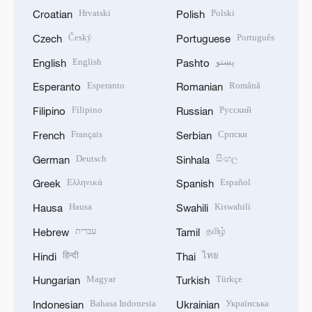
Hrvatski
Polski
Croatian
Polish
Český
Português
Czech
Portuguese
English
پښتو
English
Pashto
Esperanto
Română
Esperanto
Romanian
Filipino
Русский
Filipino
Russian
Français
Српски
French
Serbian
Deutsch
සිංහල
German
Sinhala
Ελληνικά
Español
Greek
Spanish
Hausa
Kiswahili
Hausa
Swahili
עברית
தமிழ்
Hebrew
Tamil
हिन्दी
ไทย
Hindi
Thai
Magyar
Türkçe
Hungarian
Turkish
Bahasa Indonesia
Українська
Indonesian
Ukrainian