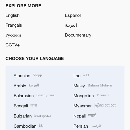
EXPLORE MORE
English
Español
Français
العربية
Русский
Documentary
CCTV+
CHOOSE YOUR LANGUAGE
Shqip
ລາວ
Albanian
Lao
العربية
Bahasa Melayu
Arabic
Malay
Беларуская
Монгол
Belarusian
Mongolian
বাংলা
မြန်မာဘာသာ
Bengali
Myanmar
Български
नेपाली
Bulgarian
Nepali
ខ្មែរ
فارسی
Cambodian
Persian