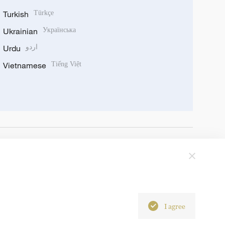
Turkish
Türkçe
Ukrainian
Українська
Urdu
اردو
Vietnamese
Tiếng Việt
I agree
6