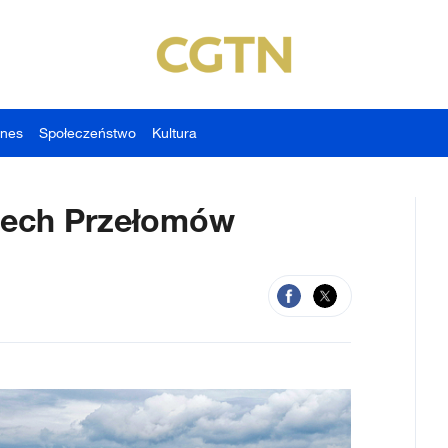
znes
Społeczeństwo
Kultura
rzech Przełomów