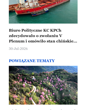
Biuro Polityczne KC KPCh
zdecydowało o zwołaniu V
Plenum i omówiło stan chińskiej
gospodarki
30-Jul-2026
POWIĄZANE TEMATY