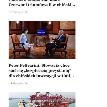
Czerwoni triumfowali w chińskim
Ningbo
03-Aug-2026
Peter Pellegrini: Słowacja chce
stać się „bezpieczną przystanią”
dla chińskich inwestycji w Unii
Europejskiej
01-Aug-2026