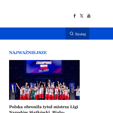
Szukaj
NAJWAŻNIEJSZE
Polska obroniła tytuł mistrza Ligi
Narodów Siatkówki. Biało-