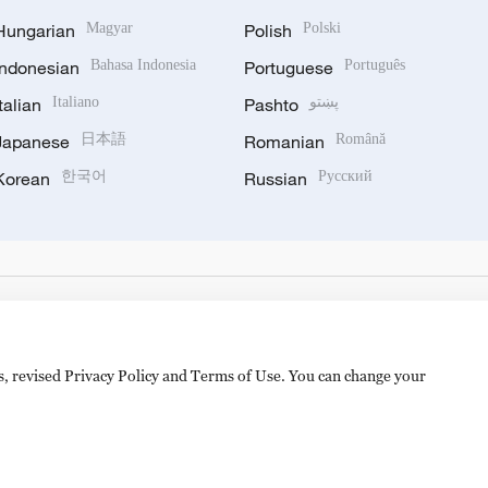
Hungarian
Magyar
Polish
Polski
Indonesian
Bahasa Indonesia
Portuguese
Português
Italian
Italiano
Pashto
پښتو
Japanese
日本語
Romanian
Română
Korean
한국어
Russian
Русский
es, revised Privacy Policy and Terms of Use. You can change your
备 11010502050052号
Disinformation report hotline: 010-8506146