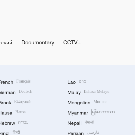
сский
Documentary
CCTV+
French
Français
Lao
ລາວ
German
Deutsch
Malay
Bahasa Melayu
Greek
Ελληνικά
Mongolian
Монгол
Hausa
Hausa
Myanmar
မြန်မာဘာသာ
Hebrew
עברית
Nepali
नेपाली
Hindi
हिन्दी
Persian
فارسی