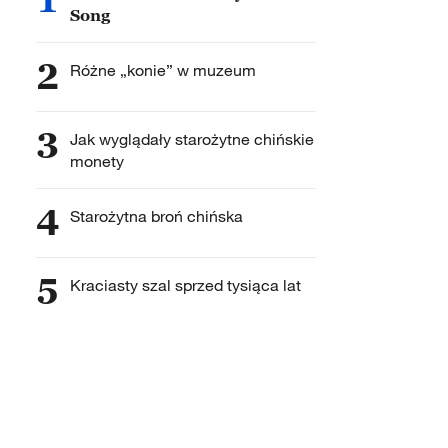
Song
2
Różne „konie” w muzeum
3
Jak wyglądały starożytne chińskie
monety
4
Starożytna broń chińska
5
Kraciasty szal sprzed tysiąca lat