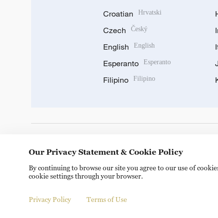
Croatian
Hrvatski
Czech
Český
English
English
Esperanto
Esperanto
Filipino
Filipino
DOWNLOAD OUR APP
Our Privacy Statement & Cookie Policy
By continuing to browse our site you agree to our use of cooki
cookie settings through your browser.
Privacy Policy
Terms of Use
Copyright © 2024 CGTN.
京ICP备20000184号
京公网安