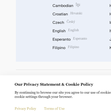
Cambodian
ខ្មែរ
Croatian
Hrvatski
Czech
Český
English
English
Esperanto
Esperanto
Filipino
Filipino
DOWNLOAD OUR APP
Our Privacy Statement & Cookie Policy
By continuing to browse our site you agree to our use of cooki
cookie settings through your browser.
Privacy Policy
Terms of Use
Copyright © 2024 CGTN.
京ICP备20000184号
京公网安