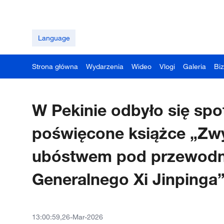
Language
Strona główna
Wydarzenia
Wideo
Vlogi
Galeria
Bi
W Pekinie odbyło się spo
poświęcone książce „Zw
ubóstwem pod przewodn
Generalnego Xi Jinpinga
13:00:59,26-Mar-2026