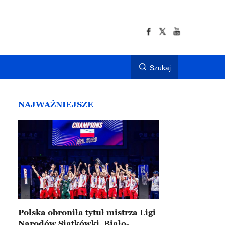
Szukaj
NAJWAŻNIEJSZE
Polska obroniła tytuł mistrza Ligi
Narodów Siatkówki. Biało-