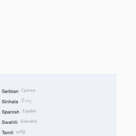
Serbian
Српски
Sinhala
සිංහල
Spanish
Español
Swahili
Kiswahili
Tamil
தமிழ்