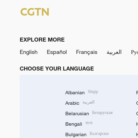
EXPLORE MORE
English
Español
Français
العربية
Ру
CHOOSE YOUR LANGUAGE
Albanian
Shqip
Arabic
العربية
Belarusian
Беларуская
Bengali
বাংলা
Bulgarian
Български