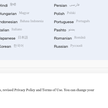
Hindi
हिन्दी
Persian
فارسی
Hungarian
Magyar
Polish
Polski
Indonesian
Bahasa Indonesia
Portuguese
Português
Italian
Italiano
Pashto
پښتو
Japanese
日本語
Romanian
Română
Korean
한국어
Russian
Русский
es, revised Privacy Policy and Terms of Use. You can change your
备 11010502050052号
Disinformation report hotline: 010-8506146