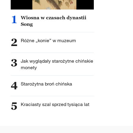
1
Wiosna w czasach dynastii
Song
2
Różne „konie” w muzeum
3
Jak wyglądały starożytne chińskie
monety
4
Starożytna broń chińska
5
Kraciasty szal sprzed tysiąca lat