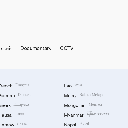
сский
Documentary
CCTV+
French
Français
Lao
ລາວ
German
Deutsch
Malay
Bahasa Melayu
Greek
Ελληνικά
Mongolian
Монгол
Hausa
Hausa
Myanmar
မြန်မာဘာသာ
Hebrew
עברית
Nepali
नेपाली