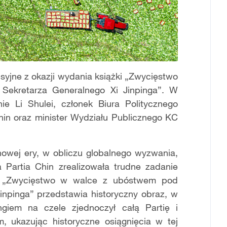
syjne z okazji wydania książki „Zwycięstwo
ekretarza Generalnego Xi Jinpinga”. W
nie Li Shulei, członek Biura Politycznego
hin oraz minister Wydziału Publicznego KC
nowej ery, w obliczu globalnego wyzwania,
 Partia Chin zrealizowała trudne zadanie
ka „Zwycięstwo w walce z ubóstwem pod
npinga” przedstawia historyczny obraz, w
giem na czele zjednoczył całą Partię i
 ukazując historyczne osiągnięcia w tej