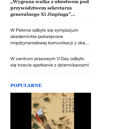
„Wygrana walka z ubóstwem pod
przywództwem sekretarza
generalnego Xi Jinpinga”
opublikowana
W Pekinie odbyło się sympozjum
akademickie poświęcone
międzynarodowej komunikacji z okazji
80. rocznicy zwycięstwa w wojnie
oporu przeciwko Japonii
W centrum prasowym V-Day odbyło
się trzecie spotkanie z dziennikarzami
POPULARNE