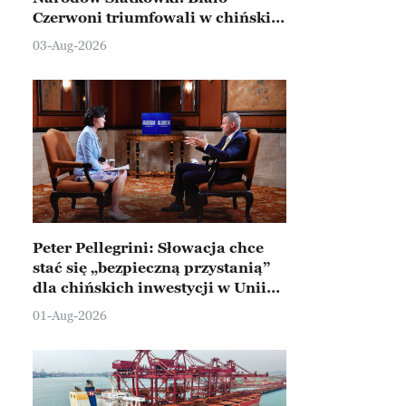
Czerwoni triumfowali w chińskim
Ningbo
03-Aug-2026
Peter Pellegrini: Słowacja chce
stać się „bezpieczną przystanią”
dla chińskich inwestycji w Unii
Europejskiej
01-Aug-2026