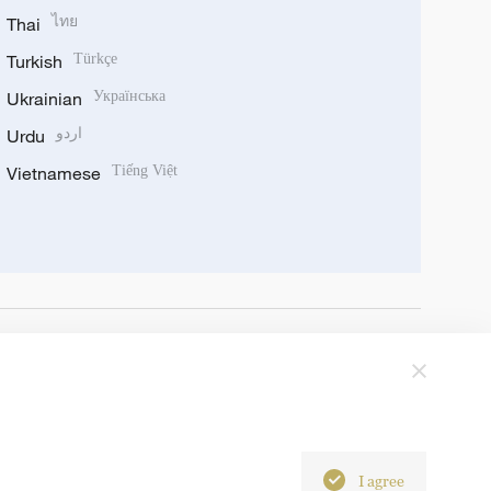
Thai
ไทย
Turkish
Türkçe
Ukrainian
Українська
Urdu
اردو
Vietnamese
Tiếng Việt
I agree
6