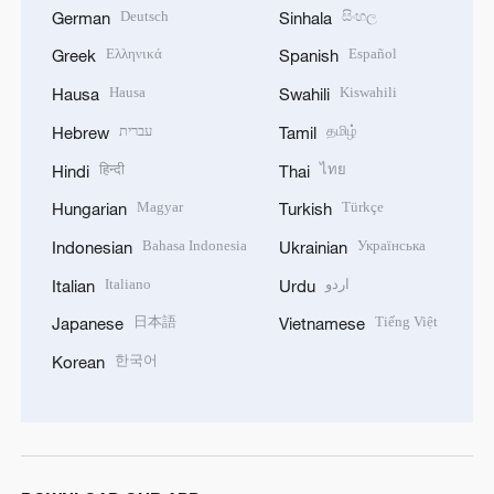
Deutsch
සිංහල
German
Sinhala
Ελληνικά
Español
Greek
Spanish
Hausa
Kiswahili
Hausa
Swahili
עברית
தமிழ்
Hebrew
Tamil
हिन्दी
ไทย
Hindi
Thai
Magyar
Türkçe
Hungarian
Turkish
Bahasa Indonesia
Українська
Indonesian
Ukrainian
Italiano
اردو
Italian
Urdu
日本語
Tiếng Việt
Japanese
Vietnamese
한국어
Korean