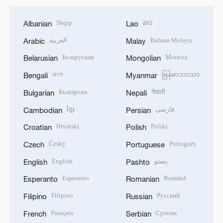
Shqip
ລາວ
Albanian
Lao
العربية
Bahasa Melayu
Arabic
Malay
Беларуская
Монгол
Belarusian
Mongolian
বাংলা
မြန်မာဘာသာ
Bengali
Myanmar
Български
नेपाली
Bulgarian
Nepali
ខ្មែរ
فارسی
Cambodian
Persian
Hrvatski
Polski
Croatian
Polish
Český
Português
Czech
Portuguese
English
پښتو
English
Pashto
Esperanto
Română
Esperanto
Romanian
Filipino
Русский
Filipino
Russian
Français
Српски
French
Serbian