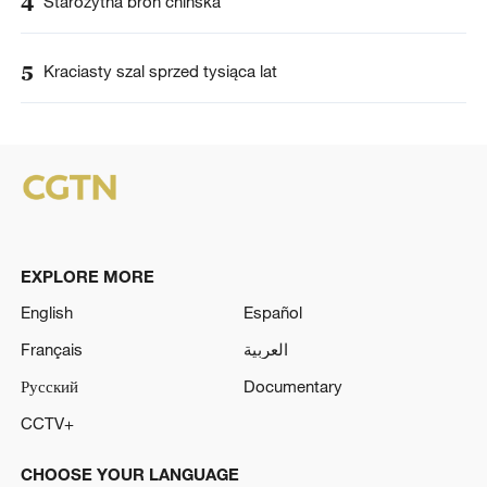
4
Starożytna broń chińska
5
Kraciasty szal sprzed tysiąca lat
EXPLORE MORE
English
Español
Français
العربية
Русский
Documentary
CCTV+
CHOOSE YOUR LANGUAGE