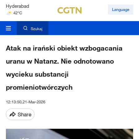
Hyderabad
Language
42°C
Mumbai
31°C
Szukaj
Atak na irański obiekt wzbogacania
uranu w Natanz. Nie odnotowano
wycieku substancji
promieniotwórczych
12:13:50,21-Mar-2026
Share