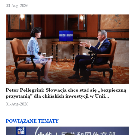
Ningbo
03-Aug-2026
Peter Pellegrini: Słowacja chce stać się „bezpieczną
przystanią” dla chińskich inwestycji w Unii
Europejskiej
01-Aug-2026
POWIĄZANE TEMATY