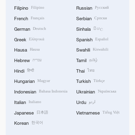
Filipino
Русский
Filipino
Russian
Français
Српски
French
Serbian
Deutsch
සිංහල
German
Sinhala
Ελληνικά
Español
Greek
Spanish
Hausa
Kiswahili
Hausa
Swahili
עברית
தமிழ்
Hebrew
Tamil
हिन्दी
ไทย
Hindi
Thai
Magyar
Türkçe
Hungarian
Turkish
Bahasa Indonesia
Українська
Indonesian
Ukrainian
Italiano
اردو
Italian
Urdu
日本語
Tiếng Việt
Japanese
Vietnamese
한국어
Korean