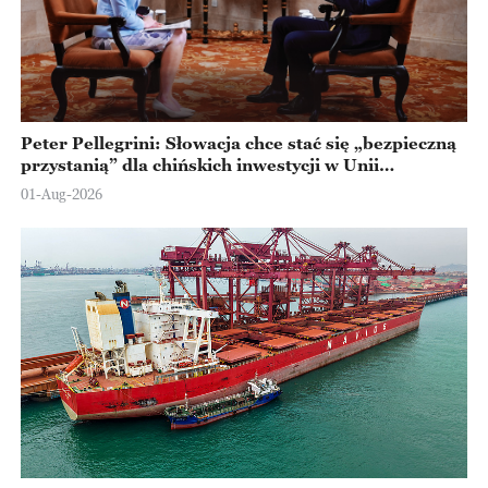
Peter Pellegrini: Słowacja chce stać się „bezpieczną
przystanią” dla chińskich inwestycji w Unii
Europejskiej
01-Aug-2026