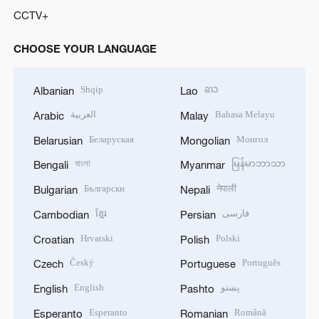
CCTV+
CHOOSE YOUR LANGUAGE
Shqip
ລາວ
Albanian
Lao
العربية
Bahasa Melayu
Arabic
Malay
Беларуская
Монгол
Belarusian
Mongolian
বাংলা
မြန်မာဘာသာ
Bengali
Myanmar
Български
नेपाली
Bulgarian
Nepali
ខ្មែរ
فارسی
Cambodian
Persian
Hrvatski
Polski
Croatian
Polish
Český
Português
Czech
Portuguese
English
پښتو
English
Pashto
Esperanto
Română
Esperanto
Romanian