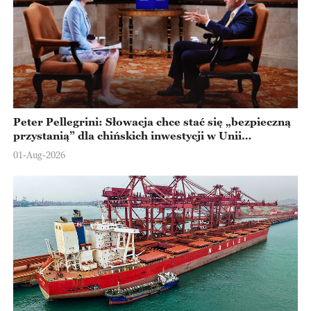
Peter Pellegrini: Słowacja chce stać się „bezpieczną
przystanią” dla chińskich inwestycji w Unii
Europejskiej
01-Aug-2026