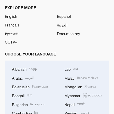
EXPLORE MORE
English
Español
Français
العربية
Русский
Documentary
CCTV+
CHOOSE YOUR LANGUAGE
Shqip
ລາວ
Albanian
Lao
العربية
Bahasa Melayu
Arabic
Malay
Беларуская
Монгол
Belarusian
Mongolian
বাংলা
မြန်မာဘာသာ
Bengali
Myanmar
Български
नेपाली
Bulgarian
Nepali
ខ្មែរ
فارسی
Cambodian
Persian