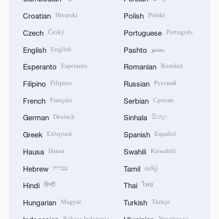
Hrvatski
Polski
Croatian
Polish
Český
Português
Czech
Portuguese
English
پښتو
English
Pashto
Esperanto
Română
Esperanto
Romanian
Filipino
Русский
Filipino
Russian
Français
Српски
French
Serbian
Deutsch
සිංහල
German
Sinhala
Ελληνικά
Español
Greek
Spanish
Hausa
Kiswahili
Hausa
Swahili
עברית
தமிழ்
Hebrew
Tamil
हिन्दी
ไทย
Hindi
Thai
Magyar
Türkçe
Hungarian
Turkish
Bahasa Indonesia
Українська