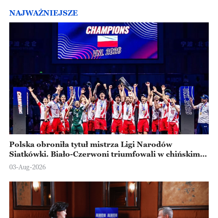
NAJWAŻNIEJSZE
Polska obroniła tytuł mistrza Ligi Narodów
Siatkówki. Biało-Czerwoni triumfowali w chińskim
Ningbo
03-Aug-2026