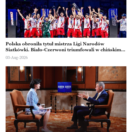
Polska obroniła tytuł mistrza Ligi Narodów
Siatkówki. Biało-Czerwoni triumfowali w chińskim
Ningbo
03-Aug-2026