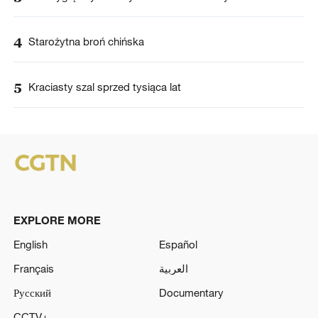
4
Starożytna broń chińska
5
Kraciasty szal sprzed tysiąca lat
EXPLORE MORE
English
Español
Français
العربية
Русский
Documentary
CCTV+