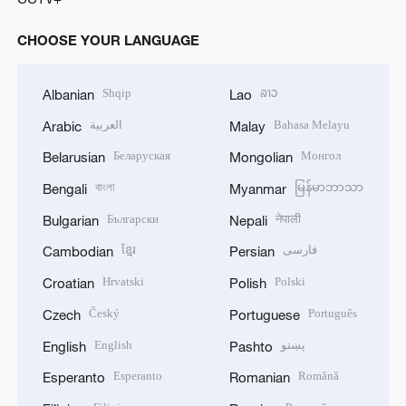
CHOOSE YOUR LANGUAGE
Shqip
ລາວ
Albanian
Lao
العربية
Bahasa Melayu
Arabic
Malay
Беларуская
Монгол
Belarusian
Mongolian
বাংলা
မြန်မာဘာသာ
Bengali
Myanmar
Български
नेपाली
Bulgarian
Nepali
ខ្មែរ
فارسی
Cambodian
Persian
Hrvatski
Polski
Croatian
Polish
Český
Português
Czech
Portuguese
English
پښتو
English
Pashto
Esperanto
Română
Esperanto
Romanian