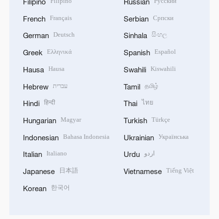
Filipino
Русский
Filipino
Russian
Français
Српски
French
Serbian
Deutsch
සිංහල
German
Sinhala
Ελληνικά
Español
Greek
Spanish
Hausa
Kiswahili
Hausa
Swahili
עברית
தமிழ்
Hebrew
Tamil
हिन्दी
ไทย
Hindi
Thai
Magyar
Türkçe
Hungarian
Turkish
Bahasa Indonesia
Українська
Indonesian
Ukrainian
Italiano
اردو
Italian
Urdu
日本語
Tiếng Việt
Japanese
Vietnamese
한국어
Korean