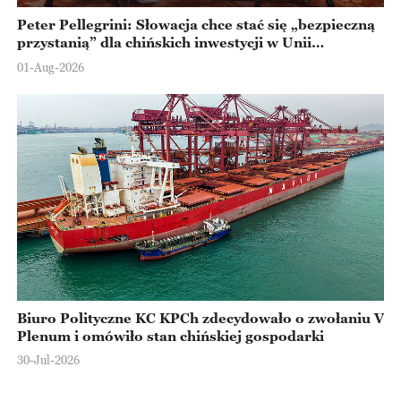
Peter Pellegrini: Słowacja chce stać się „bezpieczną
przystanią” dla chińskich inwestycji w Unii
Europejskiej
01-Aug-2026
Biuro Polityczne KC KPCh zdecydowało o zwołaniu V
Plenum i omówiło stan chińskiej gospodarki
30-Jul-2026