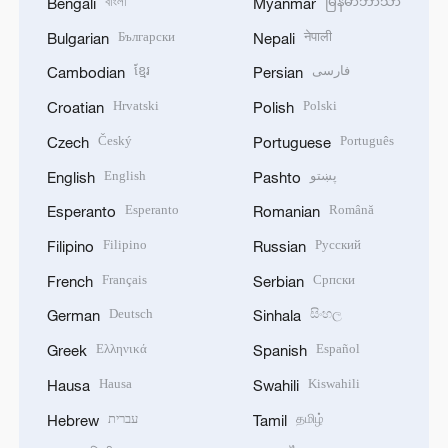
বাংলা
မြန်မာဘာသာ
Bengali
Myanmar
Български
नेपाली
Bulgarian
Nepali
ខ្មែរ
فارسی
Cambodian
Persian
Hrvatski
Polski
Croatian
Polish
Český
Português
Czech
Portuguese
English
پښتو
English
Pashto
Esperanto
Română
Esperanto
Romanian
Filipino
Русский
Filipino
Russian
Français
Српски
French
Serbian
Deutsch
සිංහල
German
Sinhala
Ελληνικά
Español
Greek
Spanish
Hausa
Kiswahili
Hausa
Swahili
עברית
தமிழ்
Hebrew
Tamil