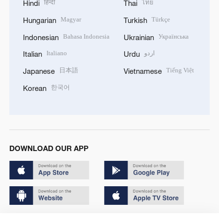
हिन्दी
ไทย
Hindi
Thai
Magyar
Türkçe
Hungarian
Turkish
Bahasa Indonesia
Українська
Indonesian
Ukrainian
Italiano
اردو
Italian
Urdu
日本語
Tiếng Việt
Japanese
Vietnamese
한국어
Korean
DOWNLOAD OUR APP