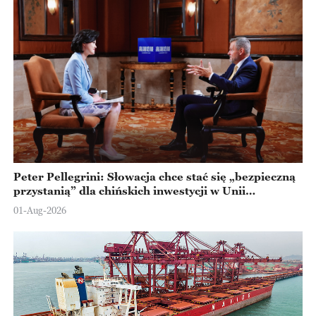
Peter Pellegrini: Słowacja chce stać się „bezpieczną
przystanią” dla chińskich inwestycji w Unii
Europejskiej
01-Aug-2026