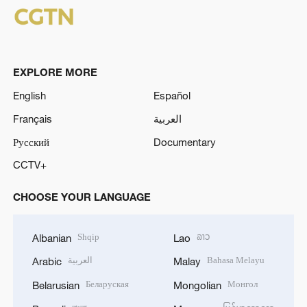
EXPLORE MORE
English
Español
Français
العربية
Русский
Documentary
CCTV+
CHOOSE YOUR LANGUAGE
Shqip
ລາວ
Albanian
Lao
العربية
Bahasa Melayu
Arabic
Malay
Беларуская
Монгол
Belarusian
Mongolian