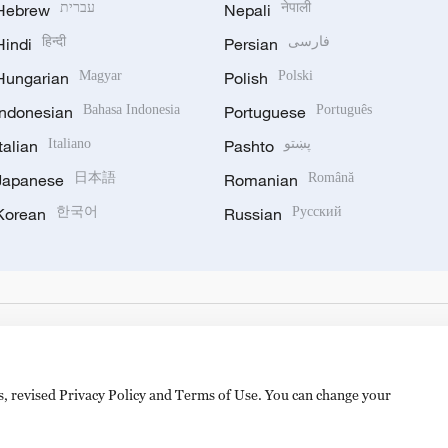
Hebrew
עברית
Nepali
नेपाली
Hindi
हिन्दी
Persian
فارسی
Hungarian
Magyar
Polish
Polski
Indonesian
Bahasa Indonesia
Portuguese
Português
Italian
Italiano
Pashto
پښتو
Japanese
日本語
Romanian
Română
Korean
한국어
Russian
Русский
es, revised Privacy Policy and Terms of Use. You can change your