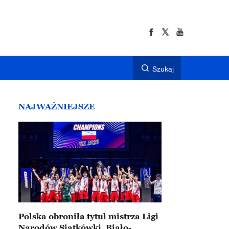
Szukaj
NAJWAŻNIEJSZE
Polska obroniła tytuł mistrza Ligi
Narodów Siatkówki. Biało-