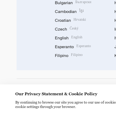
Bulgarian
Български
Cambodian
ខ្មែរ
Croatian
Hrvatski
Czech
Český
English
English
Esperanto
Esperanto
Filipino
Filipino
DOWNLOAD OUR APP
Our Privacy Statement & Cookie Policy
By continuing to browse our site you agree to our use of cooki
cookie settings through your browser.