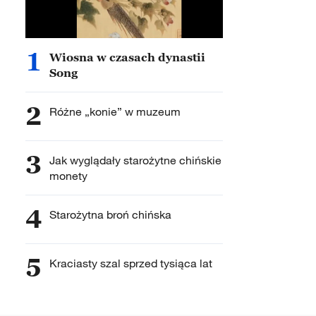
1
Wiosna w czasach dynastii
Song
2
Różne „konie” w muzeum
3
Jak wyglądały starożytne chińskie
monety
4
Starożytna broń chińska
5
Kraciasty szal sprzed tysiąca lat