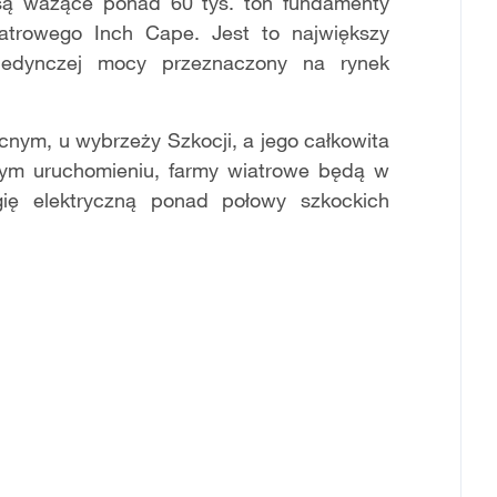
są ważące ponad 60 tys. ton fundamenty
iatrowego Inch Cape. Jest to największy
jedynczej mocy przeznaczony na rynek
cnym, u wybrzeży Szkocji, a jego całkowita
ym uruchomieniu, farmy wiatrowe będą w
gię elektryczną ponad połowy szkockich