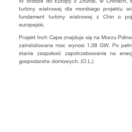
Video
W drodze do Europy z Zhuhai, w Chinach, 
turbiny wiatrowej dla morskiego projektu w
fundament turbiny wiatrowej z Chin o po
europejski.
Projekt Inch Cape znajduje się na Morzu Półno
zainstalowana moc wynosi 1,08 GW. Po pełn
stanie zaspokoić zapotrzebowanie na ener
gospodarstw domowych. (O.L.)