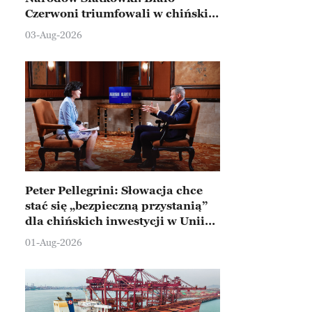
Czerwoni triumfowali w chińskim
Ningbo
03-Aug-2026
Peter Pellegrini: Słowacja chce
stać się „bezpieczną przystanią”
dla chińskich inwestycji w Unii
Europejskiej
01-Aug-2026