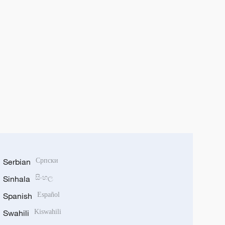
Serbian
Српски
Sinhala
සිංහල
Spanish
Español
Swahili
Kiswahili