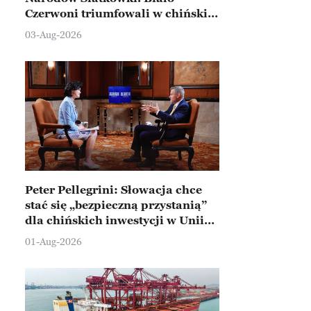
Czerwoni triumfowali w chińskim
Ningbo
03-Aug-2026
Peter Pellegrini: Słowacja chce
stać się „bezpieczną przystanią”
dla chińskich inwestycji w Unii
Europejskiej
01-Aug-2026