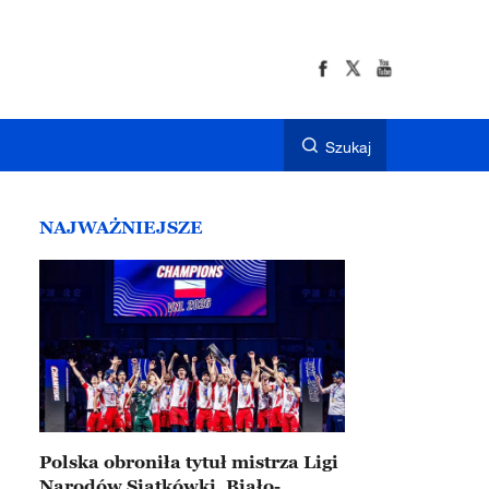
Szukaj
NAJWAŻNIEJSZE
Polska obroniła tytuł mistrza Ligi
Narodów Siatkówki. Biało-