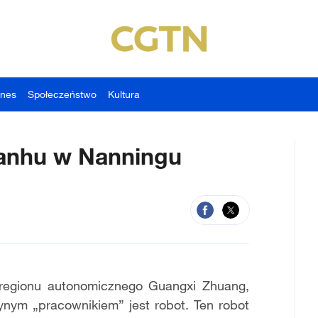
znes
Społeczeństwo
Kultura
Nanhu w Nanningu
 regionu autonomicznego Guangxi Zhuang,
ynym „pracownikiem” jest robot. Ten robot