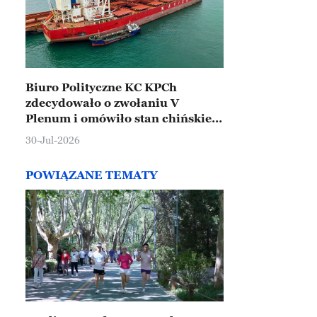
Biuro Polityczne KC KPCh
zdecydowało o zwołaniu V
Plenum i omówiło stan chińskiej
gospodarki
30-Jul-2026
POWIĄZANE TEMATY