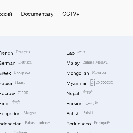
сский
Documentary
CCTV+
French
Français
Lao
ລາວ
German
Deutsch
Malay
Bahasa Melayu
Greek
Ελληνικά
Mongolian
Монгол
Hausa
Hausa
Myanmar
မြန်မာဘာသာ
Hebrew
עברית
Nepali
नेपाली
Hindi
हिन्दी
Persian
فارسی
Hungarian
Magyar
Polish
Polski
Indonesian
Bahasa Indonesia
Portuguese
Português
Italiano
پښتو