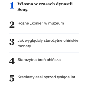
1
Wiosna w czasach dynastii
Song
2
Różne „konie” w muzeum
3
Jak wyglądały starożytne chińskie
monety
4
Starożytna broń chińska
5
Kraciasty szal sprzed tysiąca lat