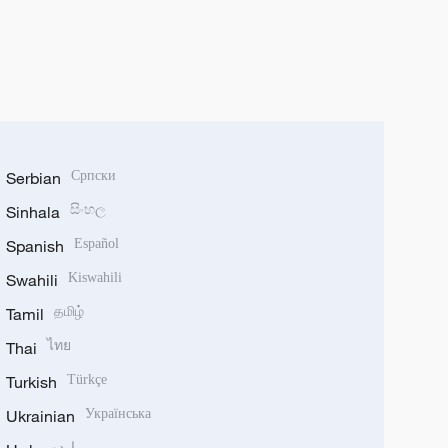
Serbian
Српски
Sinhala
සිංහල
Spanish
Español
Swahili
Kiswahili
Tamil
தமிழ்
Thai
ไทย
Turkish
Türkçe
Ukrainian
Українська
اردو