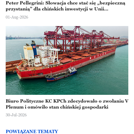
Peter Pellegrini: Słowacja chce stać się „bezpieczną
przystanią” dla chińskich inwestycji w Unii
Europejskiej
01-Aug-2026
Biuro Polityczne KC KPCh zdecydowało o zwołaniu V
Plenum i omówiło stan chińskiej gospodarki
30-Jul-2026
POWIĄZANE TEMATY