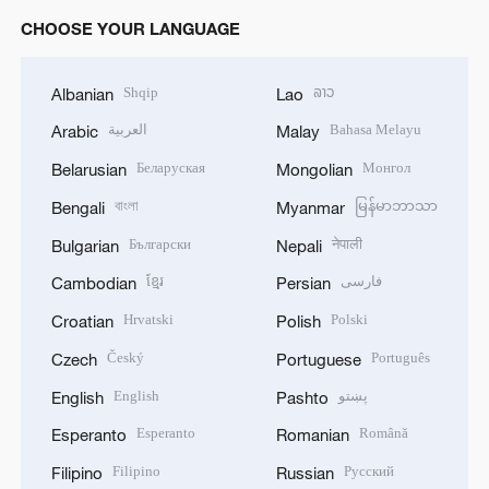
CHOOSE YOUR LANGUAGE
Shqip
ລາວ
Albanian
Lao
العربية
Bahasa Melayu
Arabic
Malay
Беларуская
Монгол
Belarusian
Mongolian
বাংলা
မြန်မာဘာသာ
Bengali
Myanmar
Български
नेपाली
Bulgarian
Nepali
ខ្មែរ
فارسی
Cambodian
Persian
Hrvatski
Polski
Croatian
Polish
Český
Português
Czech
Portuguese
English
پښتو
English
Pashto
Esperanto
Română
Esperanto
Romanian
Filipino
Русский
Filipino
Russian