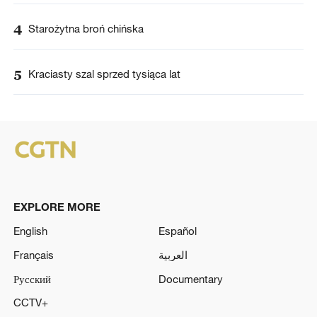
4
Starożytna broń chińska
5
Kraciasty szal sprzed tysiąca lat
EXPLORE MORE
English
Español
Français
العربية
Русский
Documentary
CCTV+