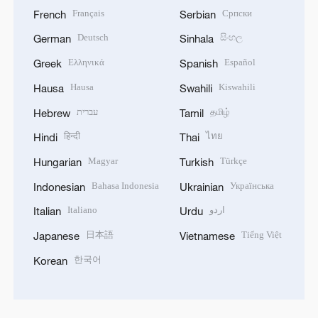
Français
Српски
French
Serbian
Deutsch
සිංහල
German
Sinhala
Ελληνικά
Español
Greek
Spanish
Hausa
Kiswahili
Hausa
Swahili
עברית
தமிழ்
Hebrew
Tamil
हिन्दी
ไทย
Hindi
Thai
Magyar
Türkçe
Hungarian
Turkish
Bahasa Indonesia
Українська
Indonesian
Ukrainian
Italiano
اردو
Italian
Urdu
日本語
Tiếng Việt
Japanese
Vietnamese
한국어
Korean