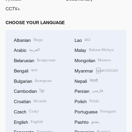
CCTV+
CHOOSE YOUR LANGUAGE
Shqip
ລາວ
Albanian
Lao
العربية
Bahasa Melayu
Arabic
Malay
Беларуская
Монгол
Belarusian
Mongolian
বাংলা
မြန်မာဘာသာ
Bengali
Myanmar
Български
नेपाली
Bulgarian
Nepali
ខ្មែរ
فارسی
Cambodian
Persian
Hrvatski
Polski
Croatian
Polish
Český
Português
Czech
Portuguese
English
پښتو
English
Pashto
Esperanto
Română