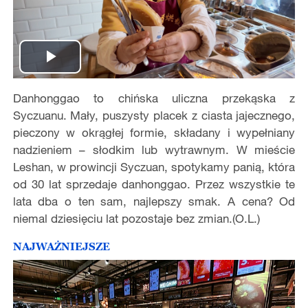
Play
Danhonggao to chińska uliczna przekąska z
Video
Syczuanu. Mały, puszysty placek z ciasta jajecznego,
pieczony w okrągłej formie, składany i wypełniany
nadzieniem – słodkim lub wytrawnym. W mieście
Leshan, w prowincji Syczuan, spotykamy panią, która
od 30 lat sprzedaje danhonggao. Przez wszystkie te
lata dba o ten sam, najlepszy smak. A cena? Od
niemal dziesięciu lat pozostaje bez zmian.(O.L.)
NAJWAŻNIEJSZE