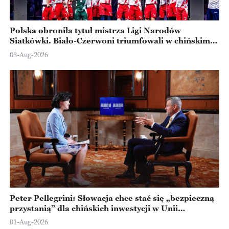
Polska obroniła tytuł mistrza Ligi Narodów
Siatkówki. Biało-Czerwoni triumfowali w chińskim
Ningbo
03-Aug-2026
Peter Pellegrini: Słowacja chce stać się „bezpieczną
przystanią” dla chińskich inwestycji w Unii
Europejskiej
01-Aug-2026