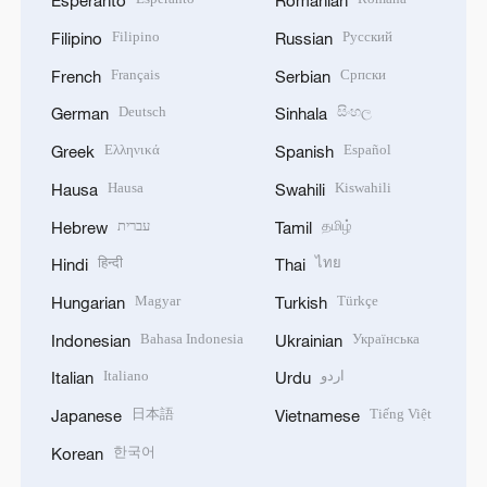
Esperanto
Romanian
Filipino
Русский
Filipino
Russian
Français
Српски
French
Serbian
Deutsch
සිංහල
German
Sinhala
Ελληνικά
Español
Greek
Spanish
Hausa
Kiswahili
Hausa
Swahili
עברית
தமிழ்
Hebrew
Tamil
हिन्दी
ไทย
Hindi
Thai
Magyar
Türkçe
Hungarian
Turkish
Bahasa Indonesia
Українська
Indonesian
Ukrainian
Italiano
اردو
Italian
Urdu
日本語
Tiếng Việt
Japanese
Vietnamese
한국어
Korean