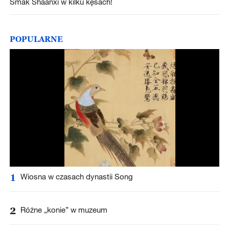
Smak Shaanxi w kilku kęsach!
POPULARNE
1
Wiosna w czasach dynastii Song
2
Różne „konie” w muzeum