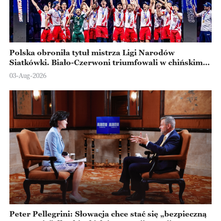
Polska obroniła tytuł mistrza Ligi Narodów
Siatkówki. Biało-Czerwoni triumfowali w chińskim
Ningbo
03-Aug-2026
Peter Pellegrini: Słowacja chce stać się „bezpieczną