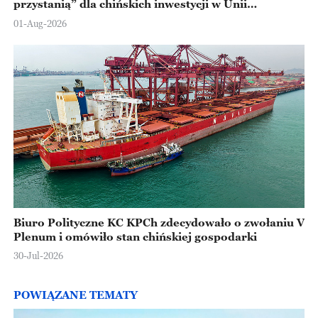
przystanią” dla chińskich inwestycji w Unii
Europejskiej
01-Aug-2026
Biuro Polityczne KC KPCh zdecydowało o zwołaniu V
Plenum i omówiło stan chińskiej gospodarki
30-Jul-2026
POWIĄZANE TEMATY