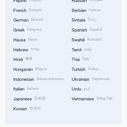
Filipino
Russian
Français
Српски
French
Serbian
Deutsch
සිංහල
German
Sinhala
Ελληνικά
Español
Greek
Spanish
Hausa
Kiswahili
Hausa
Swahili
עברית
தமிழ்
Hebrew
Tamil
हिन्दी
ไทย
Hindi
Thai
Magyar
Türkçe
Hungarian
Turkish
Bahasa Indonesia
Українська
Indonesian
Ukrainian
Italiano
اردو
Italian
Urdu
日本語
Tiếng Việt
Japanese
Vietnamese
한국어
Korean