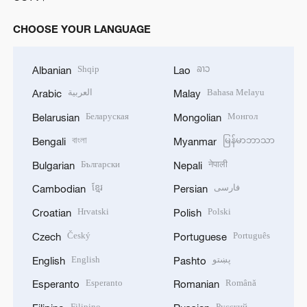
CHOOSE YOUR LANGUAGE
Shqip
ລາວ
Albanian
Lao
العربية
Bahasa Melayu
Arabic
Malay
Беларуская
Монгол
Belarusian
Mongolian
বাংলা
မြန်မာဘာသာ
Bengali
Myanmar
Български
नेपाली
Bulgarian
Nepali
ខ្មែរ
فارسی
Cambodian
Persian
Hrvatski
Polski
Croatian
Polish
Český
Português
Czech
Portuguese
English
پښتو
English
Pashto
Esperanto
Română
Esperanto
Romanian
Filipino
Русский