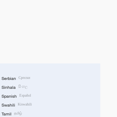
Serbian
Српски
Sinhala
සිංහල
Spanish
Español
Swahili
Kiswahili
Tamil
தமிழ்