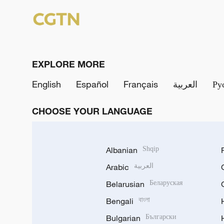
EXPLORE MORE
English
Español
Français
العربية
Ру
CHOOSE YOUR LANGUAGE
Albanian
Shqip
Arabic
العربية
Belarusian
Беларуская
Bengali
বাংলা
Bulgarian
Български