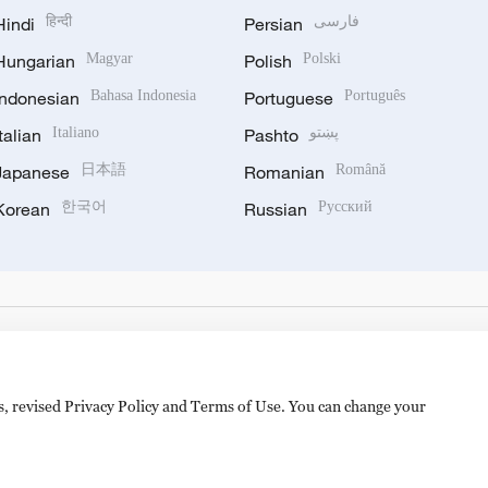
Hindi
हिन्दी
Persian
فارسی
Hungarian
Magyar
Polish
Polski
Indonesian
Bahasa Indonesia
Portuguese
Português
Italian
Italiano
Pashto
پښتو
Japanese
日本語
Romanian
Română
Korean
한국어
Russian
Русский
es, revised Privacy Policy and Terms of Use. You can change your
备 11010502050052号
Disinformation report hotline: 010-8506146