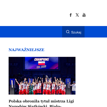
Szukaj
NAJWAŻNIEJSZE
Polska obroniła tytuł mistrza Ligi
Narodów Siatkówki. Biało-