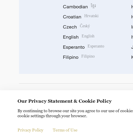
Cambodian
ខ្មែរ
Croatian
Hrvatski
Czech
Český
English
English
Esperanto
Esperanto
Filipino
Filipino
DOWNLOAD OUR APP
Our Privacy Statement & Cookie Policy
By continuing to browse our site you agree to our use of cooki
cookie settings through your browser.
Privacy Policy
Terms of Use
Copyright © 2024 CGTN.
京ICP备20000184号
京公网安