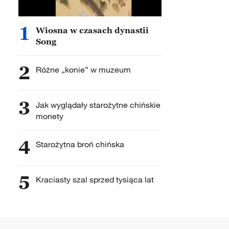
1
Wiosna w czasach dynastii
Song
2
Różne „konie” w muzeum
3
Jak wyglądały starożytne chińskie
monety
4
Starożytna broń chińska
5
Kraciasty szal sprzed tysiąca lat