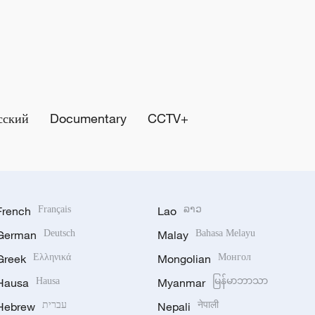
сский
Documentary
CCTV+
French
Français
Lao
ລາວ
German
Deutsch
Malay
Bahasa Melayu
Greek
Ελληνικά
Mongolian
Монгол
Hausa
Hausa
Myanmar
မြန်မာဘာသာ
Hebrew
עברית
Nepali
नेपाली