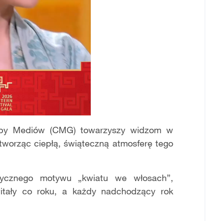
upy Mediów (CMG) towarzyszy widzom w
worząc ciepłą, świąteczną atmosferę tego
ycznego motywu „kwiatu we włosach”,
witały co roku, a każdy nadchodzący rok