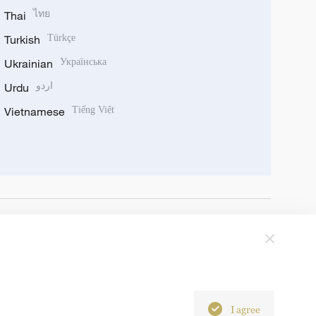
Thai
ไทย
Turkish
Türkçe
Ukrainian
Українська
Urdu
اردو
Vietnamese
Tiếng Việt
I agree
6