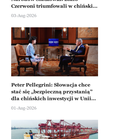
Czerwoni triumfowali w chińskim
Ningbo
03-Aug-2026
Peter Pellegrini: Słowacja chce
stać się „bezpieczną przystanią”
dla chińskich inwestycji w Unii
Europejskiej
01-Aug-2026