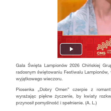
Play
Video
Gala Święta Lampionów 2026 Chińskiej Gr
radosnym świętowaniu Festiwalu Lampionów, t
wyjątkowego wieczoru.
Piosenka „Dobry Omen” czerpie z romant
wyrażając piękne życzenie, by kwiaty rozk
przynosił pomyślność i spełnienie. (A. L.)