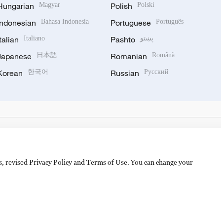
Hungarian
Magyar
Polish
Polski
Indonesian
Bahasa Indonesia
Portuguese
Português
Italian
Italiano
Pashto
پښتو
Japanese
日本語
Romanian
Română
Korean
한국어
Russian
Русский
es, revised Privacy Policy and Terms of Use. You can change your
备 11010502050052号
Disinformation report hotline: 010-8506146