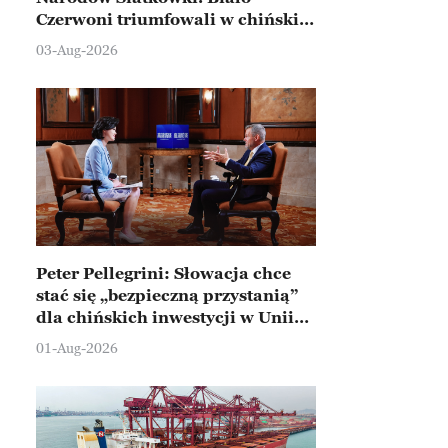
Czerwoni triumfowali w chińskim
Ningbo
03-Aug-2026
Peter Pellegrini: Słowacja chce
stać się „bezpieczną przystanią”
dla chińskich inwestycji w Unii
Europejskiej
01-Aug-2026