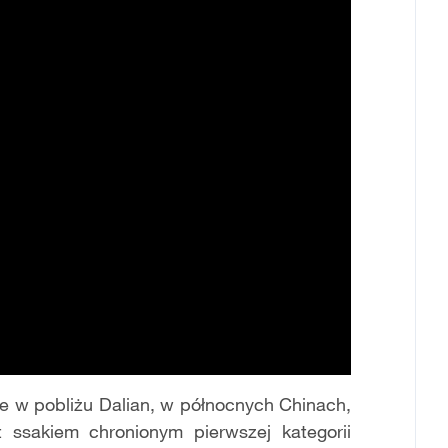
oce w pobliżu Dalian, w północnych Chinach,
t ssakiem chronionym pierwszej kategorii