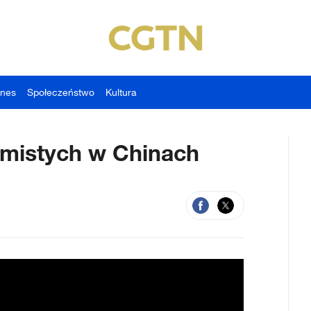
znes
Społeczeństwo
Kultura
amistych w Chinach