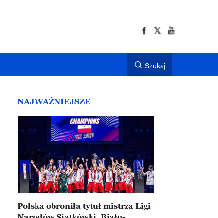
Szukaj
NAJWAŻNIEJSZE
Polska obroniła tytuł mistrza Ligi
Narodów Siatkówki. Biało-