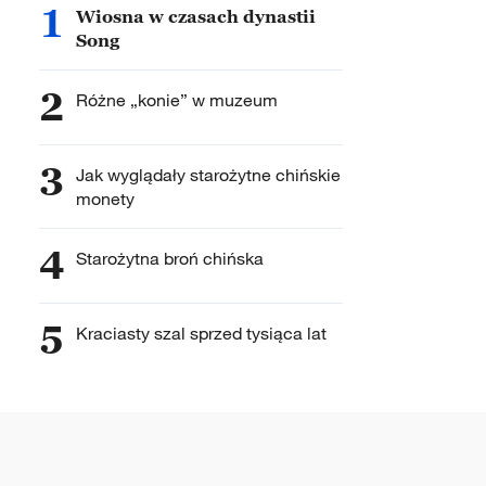
1
Wiosna w czasach dynastii
Song
2
Różne „konie” w muzeum
3
Jak wyglądały starożytne chińskie
monety
4
Starożytna broń chińska
5
Kraciasty szal sprzed tysiąca lat