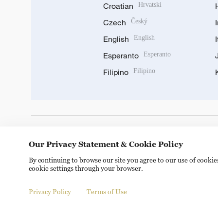
Croatian
Hrvatski
Czech
Český
English
English
Esperanto
Esperanto
Filipino
Filipino
DOWNLOAD OUR APP
Our Privacy Statement & Cookie Policy
By continuing to browse our site you agree to our use of cooki
cookie settings through your browser.
Privacy Policy
Terms of Use
Copyright © 2024 CGTN.
京ICP备20000184号
京公网安