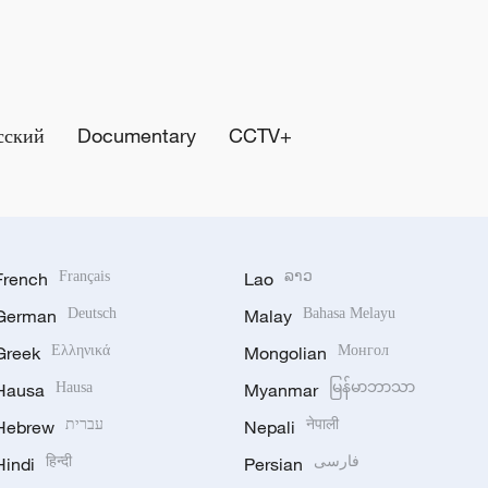
сский
Documentary
CCTV+
French
Français
Lao
ລາວ
German
Deutsch
Malay
Bahasa Melayu
Greek
Ελληνικά
Mongolian
Монгол
Hausa
Hausa
Myanmar
မြန်မာဘာသာ
Hebrew
עברית
Nepali
नेपाली
Hindi
हिन्दी
Persian
فارسی