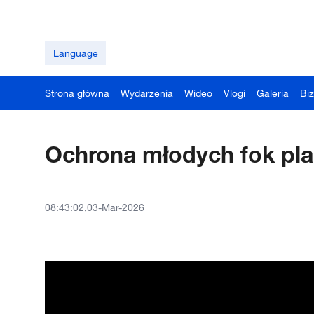
Language
Strona główna
Wydarzenia
Wideo
Vlogi
Galeria
Bi
Ochrona młodych fok pl
08:43:02,03-Mar-2026