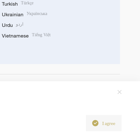
Turkish
Türkçe
Ukrainian
Українська
Urdu
اردو
Vietnamese
Tiếng Việt
I agree
6