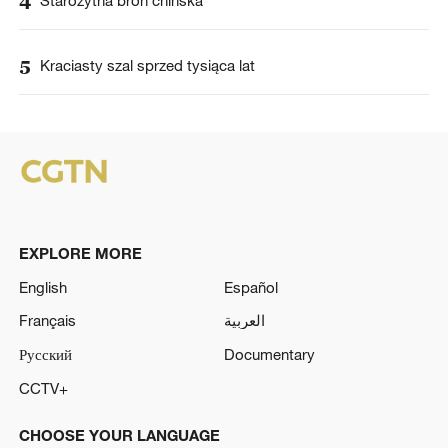
4
Starożytna broń chińska
5
Kraciasty szal sprzed tysiąca lat
EXPLORE MORE
English
Español
Français
العربية
Русский
Documentary
CCTV+
CHOOSE YOUR LANGUAGE