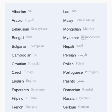
Shqip
ລາວ
Albanian
Lao
العربية
Bahasa Melayu
Arabic
Malay
Беларуская
Монгол
Belarusian
Mongolian
বাংলা
မြန်မာဘာသာ
Bengali
Myanmar
Български
नेपाली
Bulgarian
Nepali
ខ្មែរ
فارسی
Cambodian
Persian
Hrvatski
Polski
Croatian
Polish
Český
Português
Czech
Portuguese
English
پښتو
English
Pashto
Esperanto
Română
Esperanto
Romanian
Filipino
Русский
Filipino
Russian
Français
Српски
French
Serbian