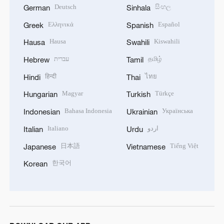
Deutsch
සිංහල
German
Sinhala
Ελληνικά
Español
Greek
Spanish
Hausa
Kiswahili
Hausa
Swahili
עברית
தமிழ்
Hebrew
Tamil
हिन्दी
ไทย
Hindi
Thai
Magyar
Türkçe
Hungarian
Turkish
Bahasa Indonesia
Українська
Indonesian
Ukrainian
Italiano
اردو
Italian
Urdu
日本語
Tiếng Việt
Japanese
Vietnamese
한국어
Korean