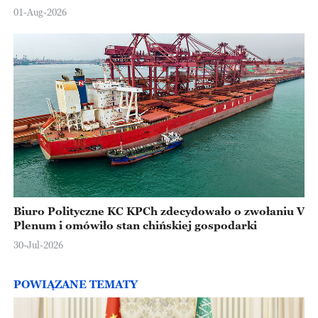
Europejskiej
01-Aug-2026
Biuro Polityczne KC KPCh zdecydowało o zwołaniu V
Plenum i omówiło stan chińskiej gospodarki
30-Jul-2026
POWIĄZANE TEMATY