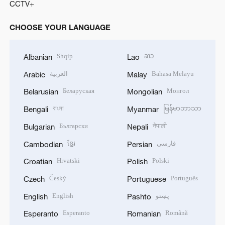
CCTV+
CHOOSE YOUR LANGUAGE
Shqip
ລາວ
Albanian
Lao
العربية
Bahasa Melayu
Arabic
Malay
Беларуская
Монгол
Belarusian
Mongolian
বাংলা
မြန်မာဘာသာ
Bengali
Myanmar
Български
नेपाली
Bulgarian
Nepali
ខ្មែរ
فارسی
Cambodian
Persian
Hrvatski
Polski
Croatian
Polish
Český
Português
Czech
Portuguese
English
پښتو
English
Pashto
Esperanto
Română
Esperanto
Romanian