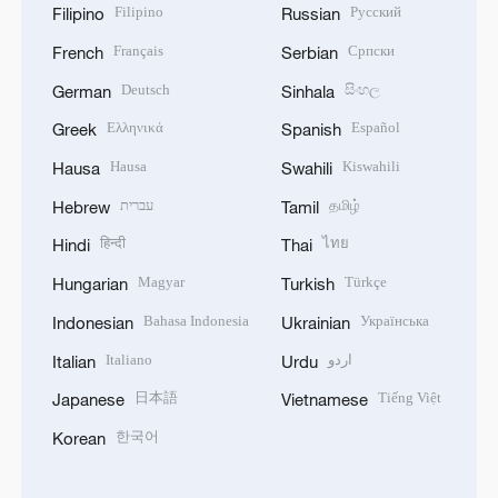
Filipino
Русский
Filipino
Russian
Français
Српски
French
Serbian
Deutsch
සිංහල
German
Sinhala
Ελληνικά
Español
Greek
Spanish
Hausa
Kiswahili
Hausa
Swahili
עברית
தமிழ்
Hebrew
Tamil
हिन्दी
ไทย
Hindi
Thai
Magyar
Türkçe
Hungarian
Turkish
Bahasa Indonesia
Українська
Indonesian
Ukrainian
Italiano
اردو
Italian
Urdu
日本語
Tiếng Việt
Japanese
Vietnamese
한국어
Korean