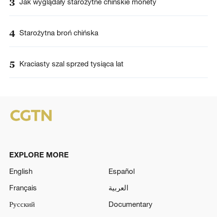
3
Jak wyglądały starożytne chińskie monety
4
Starożytna broń chińska
5
Kraciasty szal sprzed tysiąca lat
EXPLORE MORE
English
Español
Français
العربية
Русский
Documentary