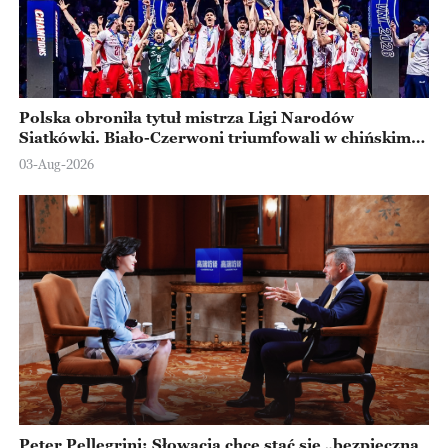
Polska obroniła tytuł mistrza Ligi Narodów
Siatkówki. Biało-Czerwoni triumfowali w chińskim
Ningbo
03-Aug-2026
Peter Pellegrini: Słowacja chce stać się „bezpieczną