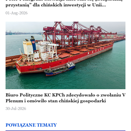
przystanią” dla chińskich inwestycji w Unii
Europejskiej
01-Aug-2026
Biuro Polityczne KC KPCh zdecydowało o zwołaniu V
Plenum i omówiło stan chińskiej gospodarki
30-Jul-2026
POWIĄZANE TEMATY