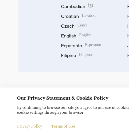
Cambodian
ខ្មែរ
Croatian
Hrvatski
Czech
Český
English
English
Esperanto
Esperanto
Filipino
Filipino
DOWNLOAD OUR APP
Our Privacy Statement & Cookie Policy
By continuing to browse our site you agree to our use of cooki
cookie settings through your browser.
Privacy Policy
Terms of Use
Copyright © 2024 CGTN.
京ICP备20000184号
京公网安