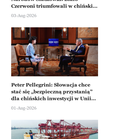
Czerwoni triumfowali w chińskim
Ningbo
03-Aug-2026
Peter Pellegrini: Słowacja chce
stać się „bezpieczną przystanią”
dla chińskich inwestycji w Unii
Europejskiej
01-Aug-2026