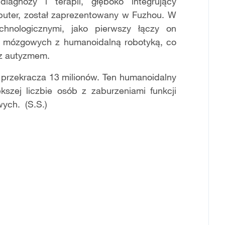
iagnozy i terapii, głęboko integrujący
mputer, został zaprezentowany w Fuzhou. W
hnologicznymi, jako pierwszy łączy on
w mózgowych z humanoidalną robotyką, co
 z autyzmem.
przekracza 13 milionów. Ten humanoidalny
szej liczbie osób z zaburzeniami funkcji
ych. (S.S.)