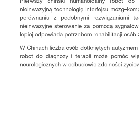
Video
Pierwszy chiński humanoidalny robot do d
nieinwazyjną technologię interfejsu mózg–ko
porównaniu z podobnymi rozwiązaniami tec
nieinwazyjne sterowanie za pomocą sygnałó
lepiej odpowiada potrzebom rehabilitacji osób
W Chinach liczba osób dotkniętych autyzmem 
robot do diagnozy i terapii może pomóc więk
neurologicznych w odbudowie zdolności życiow