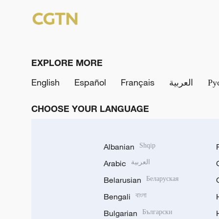
EXPLORE MORE
English
Español
Français
العربية
Ру
CHOOSE YOUR LANGUAGE
Albanian
Shqip
Arabic
العربية
Belarusian
Беларуская
Bengali
বাংলা
Bulgarian
Български