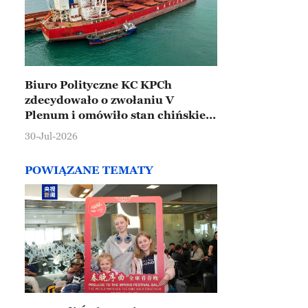
Biuro Polityczne KC KPCh
zdecydowało o zwołaniu V
Plenum i omówiło stan chińskiej
gospodarki
30-Jul-2026
POWIĄZANE TEMATY