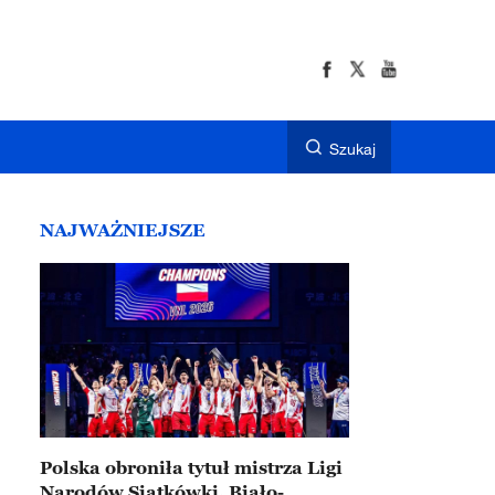
Szukaj
NAJWAŻNIEJSZE
Polska obroniła tytuł mistrza Ligi
Narodów Siatkówki. Biało-