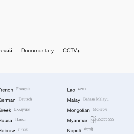
сский
Documentary
CCTV+
French
Français
Lao
ລາວ
German
Deutsch
Malay
Bahasa Melayu
Greek
Ελληνικά
Mongolian
Монгол
Hausa
Hausa
Myanmar
မြန်မာဘာသာ
Hebrew
עברית
Nepali
नेपाली