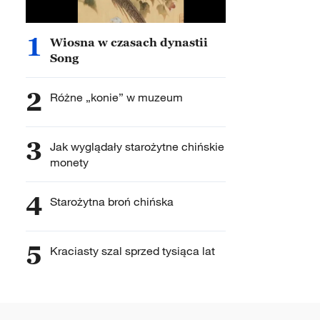
1
Wiosna w czasach dynastii
Song
2
Różne „konie” w muzeum
3
Jak wyglądały starożytne chińskie
monety
4
Starożytna broń chińska
5
Kraciasty szal sprzed tysiąca lat