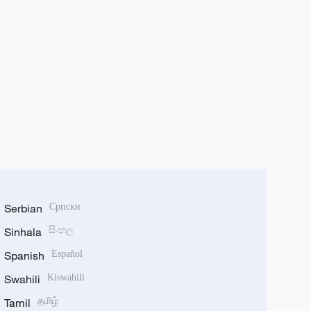
Serbian
Српски
Sinhala
සිංහල
Spanish
Español
Swahili
Kiswahili
Tamil
தமிழ்