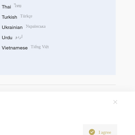
Thai
ไทย
Turkish
Türkçe
Ukrainian
Українська
Urdu
اردو
Vietnamese
Tiếng Việt
I agree
6