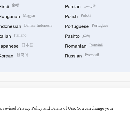
Hindi
हिन्दी
Persian
فارسی
Hungarian
Magyar
Polish
Polski
Indonesian
Bahasa Indonesia
Portuguese
Português
Italian
Italiano
Pashto
پښتو
Japanese
日本語
Romanian
Română
Korean
한국어
Russian
Русский
es, revised Privacy Policy and Terms of Use. You can change your
备 11010502050052号
Disinformation report hotline: 010-8506146