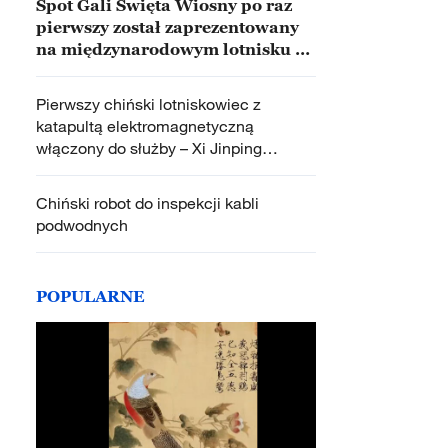
Spot Gali Święta Wiosny po raz
pierwszy został zaprezentowany
na międzynarodowym lotnisku w
Auckland w Nowej Zelandii
Pierwszy chiński lotniskowiec z
katapultą elektromagnetyczną
włączony do służby – Xi Jinping
uczestniczył w ceremonii i dokonał
inspekcji okrętu
Chiński robot do inspekcji kabli
podwodnych
POPULARNE