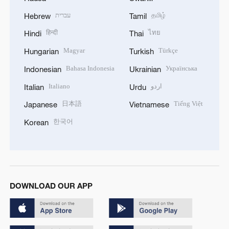
עברית
தமிழ்
Hebrew
Tamil
हिन्दी
ไทย
Hindi
Thai
Magyar
Türkçe
Hungarian
Turkish
Bahasa Indonesia
Українська
Indonesian
Ukrainian
Italiano
اردو
Italian
Urdu
日本語
Tiếng Việt
Japanese
Vietnamese
한국어
Korean
DOWNLOAD OUR APP