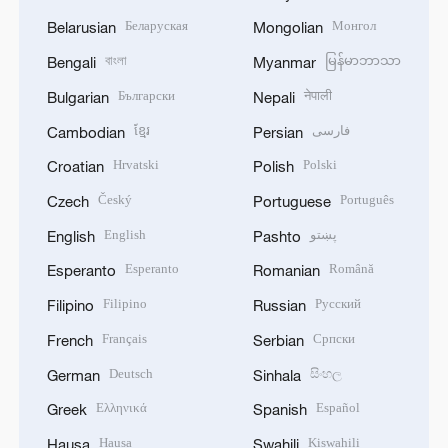
Беларуская
Монгол
Belarusian
Mongolian
বাংলা
မြန်မာဘာသာ
Bengali
Myanmar
Български
नेपाली
Bulgarian
Nepali
ខ្មែរ
فارسی
Cambodian
Persian
Hrvatski
Polski
Croatian
Polish
Český
Português
Czech
Portuguese
English
پښتو
English
Pashto
Esperanto
Română
Esperanto
Romanian
Filipino
Русский
Filipino
Russian
Français
Српски
French
Serbian
Deutsch
සිංහල
German
Sinhala
Ελληνικά
Español
Greek
Spanish
Hausa
Kiswahili
Hausa
Swahili