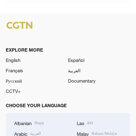
EXPLORE MORE
English
Español
Français
العربية
Русский
Documentary
CCTV+
CHOOSE YOUR LANGUAGE
Shqip
ລາວ
Albanian
Lao
العربية
Bahasa Melayu
Arabic
Malay