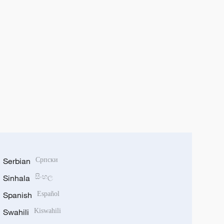
Serbian
Српски
Sinhala
සිංහල
Spanish
Español
Swahili
Kiswahili