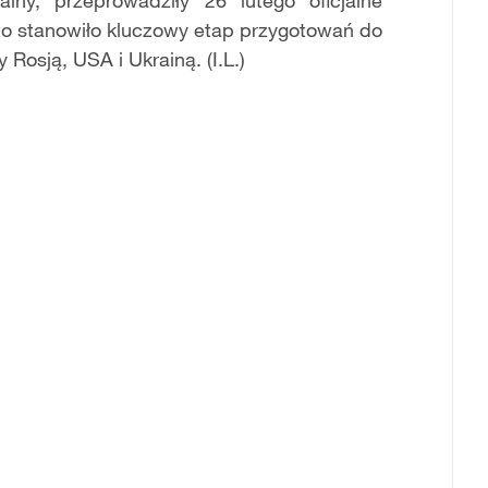
ny, przeprowadziły 26 lutego oficjalne
to stanowiło kluczowy etap przygotowań do
Rosją, USA i Ukrainą. (I.L.)