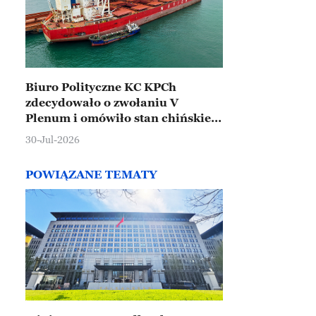
Biuro Polityczne KC KPCh
zdecydowało o zwołaniu V
Plenum i omówiło stan chińskiej
gospodarki
30-Jul-2026
POWIĄZANE TEMATY