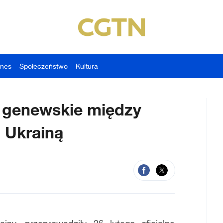
znes
Społeczeństwo
Kultura
 genewskie między
 Ukrainą