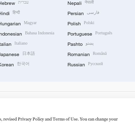
Hebrew
עברית
Nepali
नेपाली
Hindi
हिन्दी
Persian
فارسی
Hungarian
Magyar
Polish
Polski
Indonesian
Bahasa Indonesia
Portuguese
Português
Italian
Italiano
Pashto
پښتو
Japanese
日本語
Romanian
Română
Korean
한국어
Russian
Русский
es, revised Privacy Policy and Terms of Use. You can change your