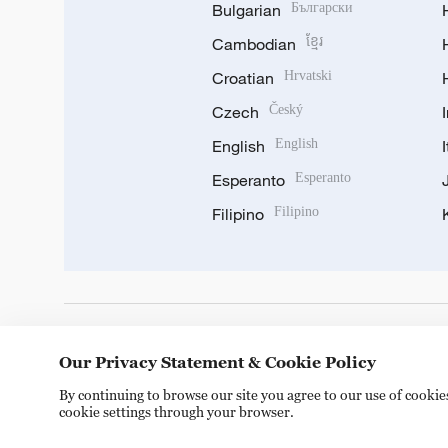
Bulgarian
Български
Cambodian
ខ្មែរ
Croatian
Hrvatski
Czech
Český
English
English
Esperanto
Esperanto
Filipino
Filipino
DOWNLOAD OUR APP
Our Privacy Statement & Cookie Policy
By continuing to browse our site you agree to our use of cooki
cookie settings through your browser.