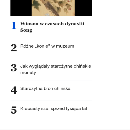
1
Wiosna w czasach dynastii
Song
2
Różne „konie” w muzeum
3
Jak wyglądały starożytne chińskie
monety
4
Starożytna broń chińska
5
Kraciasty szal sprzed tysiąca lat