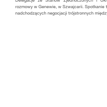
Delegacje ze Stanów Zjednoczonych i Ukrai
rozmowy w Genewie, w Szwajcarii. Spotkanie 
nadchodzących negocjacji trójstronnych między 