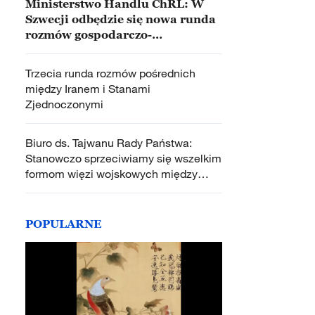
Ministerstwo Handlu ChRL: W
Szwecji odbędzie się nowa runda
rozmów gospodarczo-
handlowych między Chinami i
Stanami Zjednoczonymi
Trzecia runda rozmów pośrednich
między Iranem i Stanami
Zjednoczonymi
Biuro ds. Tajwanu Rady Państwa:
Stanowczo sprzeciwiamy się wszelkim
formom więzi wojskowych między
Stanami Zjednoczonymi a regionem
Tajwanu
POPULARNE