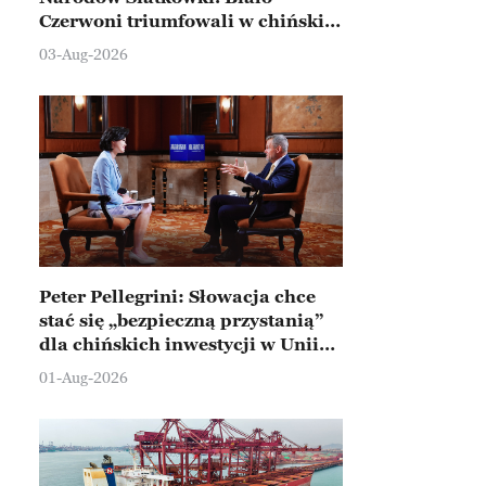
Czerwoni triumfowali w chińskim
Ningbo
03-Aug-2026
Peter Pellegrini: Słowacja chce
stać się „bezpieczną przystanią”
dla chińskich inwestycji w Unii
Europejskiej
01-Aug-2026