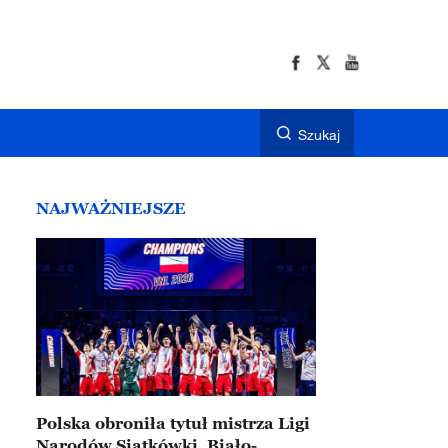
Szukaj
NAJWAŻNIEJSZE
Polska obroniła tytuł mistrza Ligi
Narodów Siatkówki. Biało-