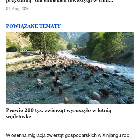
przystanią” dla chińskich inwestycji w Unii
Europejskiej
01-Aug-2026
POWIĄZANE TEMATY
Prawie 200 tys. zwierząt wyruszyło w letnią
wędrówkę
Wiosenna migracja zwierząt gospodarskich w Xinjiangu robi