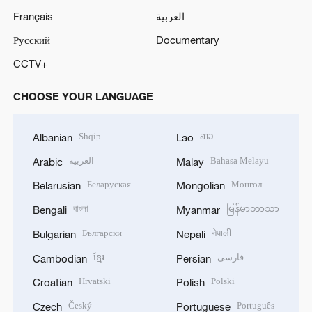
Français
العربية
Русский
Documentary
CCTV+
CHOOSE YOUR LANGUAGE
Shqip
ລາວ
Albanian
Lao
العربية
Bahasa Melayu
Arabic
Malay
Беларуская
Монгол
Belarusian
Mongolian
বাংলা
မြန်မာဘာသာ
Bengali
Myanmar
Български
नेपाली
Bulgarian
Nepali
ខ្មែរ
فارسی
Cambodian
Persian
Hrvatski
Polski
Croatian
Polish
Český
Português
Czech
Portuguese