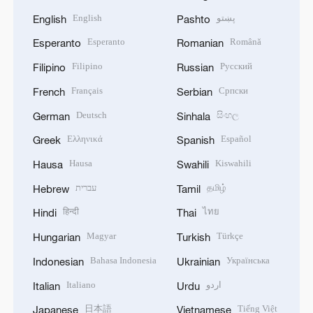
English
پښتو
English
Pashto
Esperanto
Română
Esperanto
Romanian
Filipino
Русский
Filipino
Russian
Français
Српски
French
Serbian
Deutsch
සිංහල
German
Sinhala
Ελληνικά
Español
Greek
Spanish
Hausa
Kiswahili
Hausa
Swahili
עברית
தமிழ்
Hebrew
Tamil
हिन्दी
ไทย
Hindi
Thai
Magyar
Türkçe
Hungarian
Turkish
Bahasa Indonesia
Українська
Indonesian
Ukrainian
Italiano
اردو
Italian
Urdu
日本語
Tiếng Việt
Japanese
Vietnamese