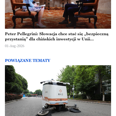
Peter Pellegrini: Słowacja chce stać się „bezpieczną
przystanią” dla chińskich inwestycji w Unii
Europejskiej
01-Aug-2026
POWIĄZANE TEMATY