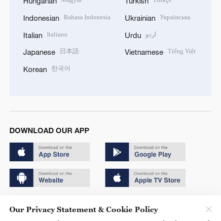
Hungarian
Turkish
Bahasa Indonesia
Українська
Indonesian
Ukrainian
Italiano
اردو
Italian
Urdu
日本語
Tiếng Việt
Japanese
Vietnamese
한국어
Korean
DOWNLOAD OUR APP
Copyright © 2024 CGTN.
Our Privacy Statement & Cookie Policy
京ICP备20000184号