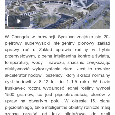
Play
W Chengdu w prowincji Syczuan znajduje się 20-
Video
piętrowy superwysoki inteligentny pionowy zakład
uprawy roślin. Zakład uprawia rośliny w trybie
przemysłowym, z pełną inteligentną kontrolą światła,
temperatury, wody i nawozu, znacznie zwiększając
efektywność wykorzystania ziemi. Jest to również
akcelerator hodowli pszenicy, który skraca normalny
cykl hodowli z 8–12 lat do 1–1,5 roku. W bazie
truskawek roczna wydajność jednej rośliny wynosi
1500 gramów, co jest pięciokrotnością plonów z
upraw na otwartym polu. W okresie 15. planu
pięcioletniego, takie inteligentne obiekty rolnicze mają
szansę przejść od fazy pilotażowej do skali