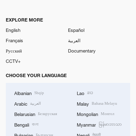
EXPLORE MORE
English
Español
Français
العربية
Русский
Documentary
CCTV+
CHOOSE YOUR LANGUAGE
Shqip
ລາວ
Albanian
Lao
العربية
Bahasa Melayu
Arabic
Malay
Беларуская
Монгол
Belarusian
Mongolian
বাংলা
မြန်မာဘာသာ
Bengali
Myanmar
Български
नेपाली
Bulgarian
Nepali