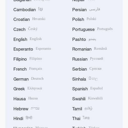
ខ្មែរ
فارسی
Cambodian
Persian
Hrvatski
Polski
Croatian
Polish
Český
Português
Czech
Portuguese
English
پښتو
English
Pashto
Esperanto
Română
Esperanto
Romanian
Filipino
Русский
Filipino
Russian
Français
Српски
French
Serbian
Deutsch
සිංහල
German
Sinhala
Ελληνικά
Español
Greek
Spanish
Hausa
Kiswahili
Hausa
Swahili
עברית
தமிழ்
Hebrew
Tamil
हिन्दी
ไทย
Hindi
Thai
Magyar
Türkçe