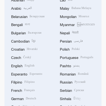
Albanian
Lao
العربية
Bahasa Melayu
Arabic
Malay
Беларуская
Монгол
Belarusian
Mongolian
বাংলা
မြန်မာဘာသာ
Bengali
Myanmar
Български
नेपाली
Bulgarian
Nepali
ខ្មែរ
فارسی
Cambodian
Persian
Hrvatski
Polski
Croatian
Polish
Český
Português
Czech
Portuguese
English
پښتو
English
Pashto
Esperanto
Română
Esperanto
Romanian
Filipino
Русский
Filipino
Russian
Français
Српски
French
Serbian
Deutsch
සිංහල
German
Sinhala