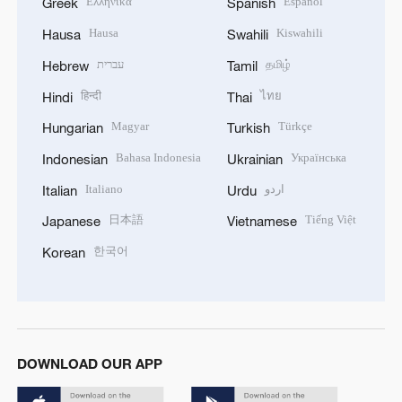
Ελληνικά
Español
Greek
Spanish
Hausa
Kiswahili
Hausa
Swahili
עברית
தமிழ்
Hebrew
Tamil
हिन्दी
ไทย
Hindi
Thai
Magyar
Türkçe
Hungarian
Turkish
Bahasa Indonesia
Українська
Indonesian
Ukrainian
Italiano
اردو
Italian
Urdu
日本語
Tiếng Việt
Japanese
Vietnamese
한국어
Korean
DOWNLOAD OUR APP