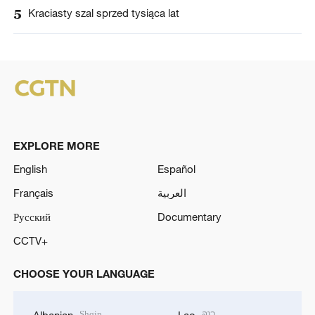
5
Kraciasty szal sprzed tysiąca lat
EXPLORE MORE
English
Español
Français
العربية
Русский
Documentary
CCTV+
CHOOSE YOUR LANGUAGE
Shqip
ລາວ