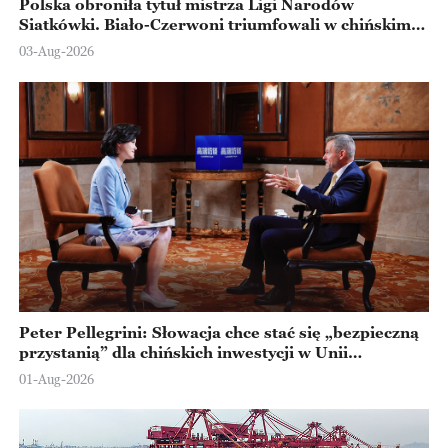
Polska obroniła tytuł mistrza Ligi Narodów
Siatkówki. Biało-Czerwoni triumfowali w chińskim
Ningbo
03-Aug-2026
Peter Pellegrini: Słowacja chce stać się „bezpieczną
przystanią” dla chińskich inwestycji w Unii
Europejskiej
01-Aug-2026