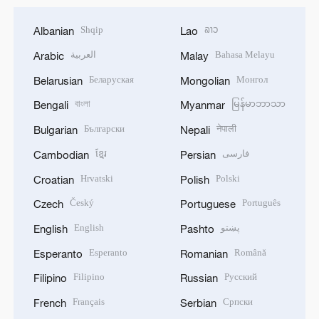
Shqip
ລາວ
Albanian
Lao
العربية
Bahasa Melayu
Arabic
Malay
Беларуская
Монгол
Belarusian
Mongolian
বাংলা
မြန်မာဘာသာ
Bengali
Myanmar
Български
नेपाली
Bulgarian
Nepali
ខ្មែរ
فارسی
Cambodian
Persian
Hrvatski
Polski
Croatian
Polish
Český
Português
Czech
Portuguese
English
پښتو
English
Pashto
Esperanto
Română
Esperanto
Romanian
Filipino
Русский
Filipino
Russian
Français
Српски
French
Serbian