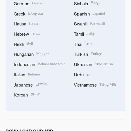
Deutsch
සිංහල
German
Sinhala
Ελληνικά
Español
Greek
Spanish
Hausa
Kiswahili
Hausa
Swahili
עברית
தமிழ்
Hebrew
Tamil
हिन्दी
ไทย
Hindi
Thai
Magyar
Türkçe
Hungarian
Turkish
Bahasa Indonesia
Українська
Indonesian
Ukrainian
Italiano
اردو
Italian
Urdu
日本語
Tiếng Việt
Japanese
Vietnamese
한국어
Korean
DOWNLOAD OUR APP