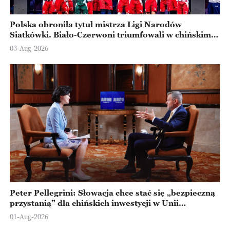
Polska obroniła tytuł mistrza Ligi Narodów
Siatkówki. Biało-Czerwoni triumfowali w chińskim
Ningbo
03-Aug-2026
Peter Pellegrini: Słowacja chce stać się „bezpieczną
przystanią” dla chińskich inwestycji w Unii
Europejskiej
01-Aug-2026