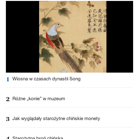
1
Wiosna w czasach dynastii Song
2
Różne „konie” w muzeum
3
Jak wyglądały starożytne chińskie monety
4
Starożytna broń chińska