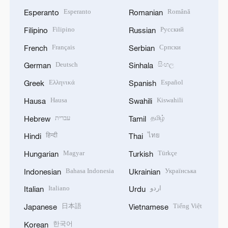
Esperanto
Română
Esperanto
Romanian
Filipino
Русский
Filipino
Russian
Français
Српски
French
Serbian
Deutsch
සිංහල
German
Sinhala
Ελληνικά
Español
Greek
Spanish
Hausa
Kiswahili
Hausa
Swahili
עברית
தமிழ்
Hebrew
Tamil
हिन्दी
ไทย
Hindi
Thai
Magyar
Türkçe
Hungarian
Turkish
Bahasa Indonesia
Українська
Indonesian
Ukrainian
Italiano
اردو
Italian
Urdu
日本語
Tiếng Việt
Japanese
Vietnamese
한국어
Korean