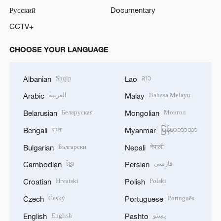
Русский
Documentary
CCTV+
CHOOSE YOUR LANGUAGE
Shqip
ລາວ
Albanian
Lao
العربية
Bahasa Melayu
Arabic
Malay
Беларуская
Монгол
Belarusian
Mongolian
বাংলা
မြန်မာဘာသာ
Bengali
Myanmar
Български
नेपाली
Bulgarian
Nepali
ខ្មែរ
فارسی
Cambodian
Persian
Hrvatski
Polski
Croatian
Polish
Český
Português
Czech
Portuguese
English
پښتو
English
Pashto