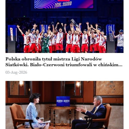
Polska obroniła tytuł mistrza Ligi Narodów
Siatkówki. Biało-Czerwoni triumfowali w chińskim
Ningbo
03-Aug-2026