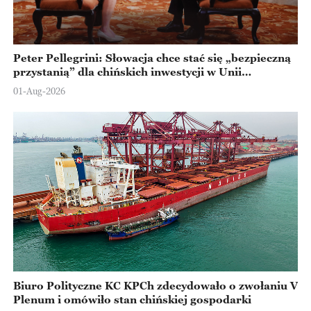
Peter Pellegrini: Słowacja chce stać się „bezpieczną
przystanią” dla chińskich inwestycji w Unii
Europejskiej
01-Aug-2026
Biuro Polityczne KC KPCh zdecydowało o zwołaniu V
Plenum i omówiło stan chińskiej gospodarki