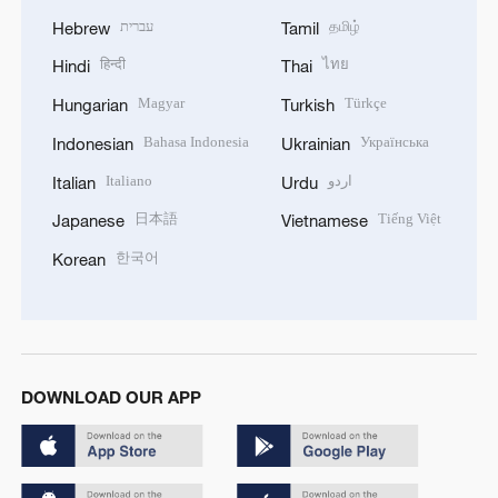
עברית
தமிழ்
Hebrew
Tamil
हिन्दी
ไทย
Hindi
Thai
Magyar
Türkçe
Hungarian
Turkish
Bahasa Indonesia
Українська
Indonesian
Ukrainian
Italiano
اردو
Italian
Urdu
日本語
Tiếng Việt
Japanese
Vietnamese
한국어
Korean
DOWNLOAD OUR APP