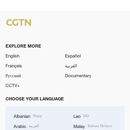
EXPLORE MORE
English
Español
Français
العربية
Русский
Documentary
CCTV+
CHOOSE YOUR LANGUAGE
Shqip
ລາວ
Albanian
Lao
العربية
Bahasa Melayu
Arabic
Malay