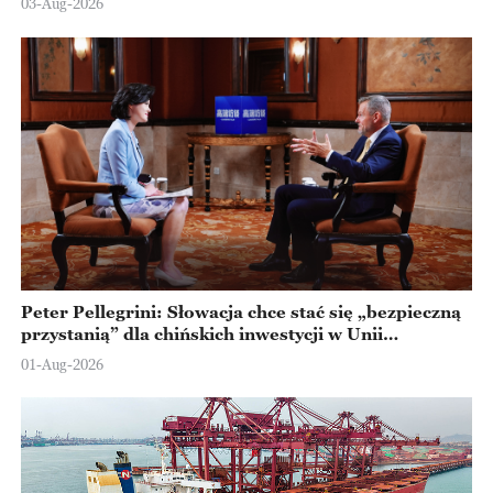
03-Aug-2026
Peter Pellegrini: Słowacja chce stać się „bezpieczną
przystanią” dla chińskich inwestycji w Unii
Europejskiej
01-Aug-2026