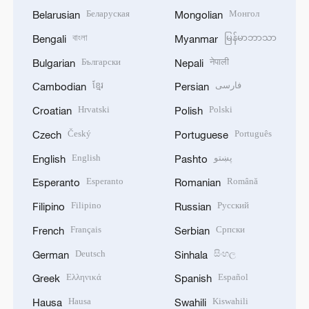
Беларуская
Монгол
Belarusian
Mongolian
বাংলা
မြန်မာဘာသာ
Bengali
Myanmar
Български
नेपाली
Bulgarian
Nepali
ខ្មែរ
فارسی
Cambodian
Persian
Hrvatski
Polski
Croatian
Polish
Český
Português
Czech
Portuguese
English
پښتو
English
Pashto
Esperanto
Română
Esperanto
Romanian
Filipino
Русский
Filipino
Russian
Français
Српски
French
Serbian
Deutsch
සිංහල
German
Sinhala
Ελληνικά
Español
Greek
Spanish
Hausa
Kiswahili
Hausa
Swahili