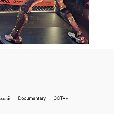
сский
Documentary
CCTV+