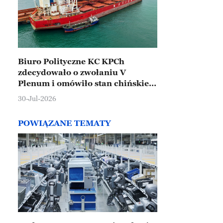
Biuro Polityczne KC KPCh
zdecydowało o zwołaniu V
Plenum i omówiło stan chińskiej
gospodarki
30-Jul-2026
POWIĄZANE TEMATY