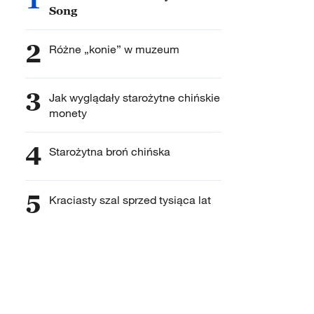
Song
2
Różne „konie” w muzeum
3
Jak wyglądały starożytne chińskie
monety
4
Starożytna broń chińska
5
Kraciasty szal sprzed tysiąca lat