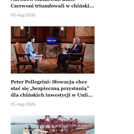
Czerwoni triumfowali w chińskim
Ningbo
03-Aug-2026
Peter Pellegrini: Słowacja chce
stać się „bezpieczną przystanią”
dla chińskich inwestycji w Unii
Europejskiej
01-Aug-2026