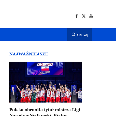
Szukaj
NAJWAŻNIEJSZE
Polska obroniła tytuł mistrza Ligi
Narodów Siatkówki. Biało-