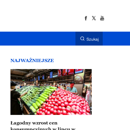
Szukaj
NAJWAŻNIEJSZE
Łagodny wzrost cen
konsumpcyjnych w lipcu w