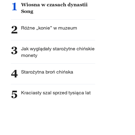
1
Wiosna w czasach dynastii
Song
2
Różne „konie” w muzeum
3
Jak wyglądały starożytne chińskie
monety
4
Starożytna broń chińska
5
Kraciasty szal sprzed tysiąca lat