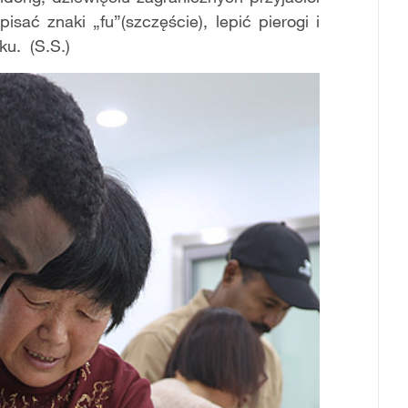
sać znaki „fu”(szczęście), lepić pierogi i
u. (S.S.)