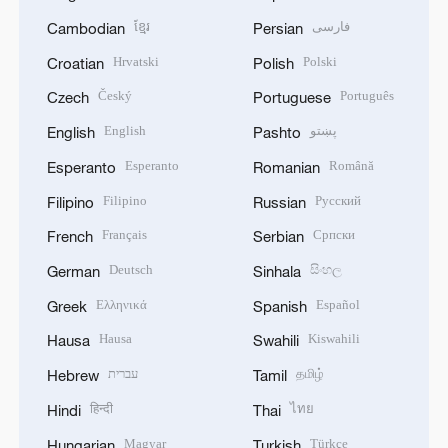
ខ្មែរ
فارسی
Cambodian
Persian
Hrvatski
Polski
Croatian
Polish
Český
Português
Czech
Portuguese
English
پښتو
English
Pashto
Esperanto
Română
Esperanto
Romanian
Filipino
Русский
Filipino
Russian
Français
Српски
French
Serbian
Deutsch
සිංහල
German
Sinhala
Ελληνικά
Español
Greek
Spanish
Hausa
Kiswahili
Hausa
Swahili
עברית
தமிழ்
Hebrew
Tamil
हिन्दी
ไทย
Hindi
Thai
Magyar
Türkçe
Hungarian
Turkish