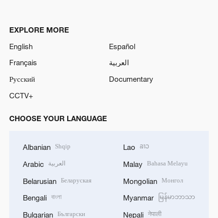
EXPLORE MORE
English
Español
Français
العربية
Русский
Documentary
CCTV+
CHOOSE YOUR LANGUAGE
Shqip
ລາວ
Albanian
Lao
العربية
Bahasa Melayu
Arabic
Malay
Беларуская
Монгол
Belarusian
Mongolian
বাংলা
မြန်မာဘာသာ
Bengali
Myanmar
Български
नेपाली
Bulgarian
Nepali