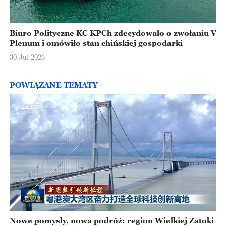
Biuro Polityczne KC KPCh zdecydowało o zwołaniu V
Plenum i omówiło stan chińskiej gospodarki
30-Jul-2026
POWIĄZANE TEMATY
Nowe pomysły, nowa podróż: region Wielkiej Zatoki