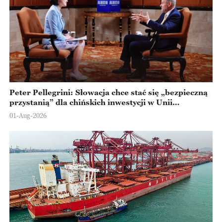
Peter Pellegrini: Słowacja chce stać się „bezpieczną
przystanią” dla chińskich inwestycji w Unii
Europejskiej
01-Aug-2026