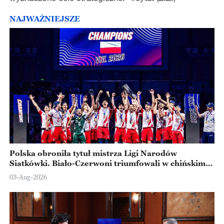
NAJWAŻNIEJSZE
Polska obroniła tytuł mistrza Ligi Narodów
Siatkówki. Biało-Czerwoni triumfowali w chińskim
Ningbo
03-Aug-2026