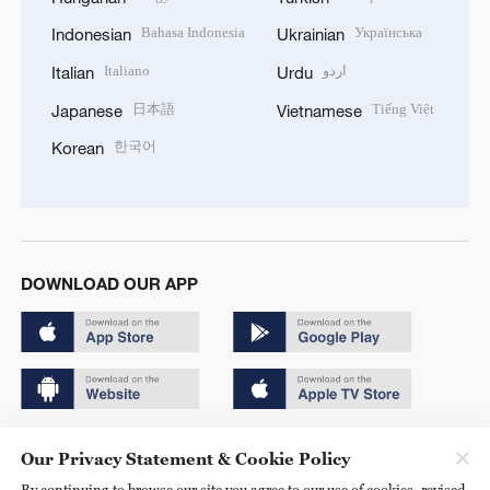
Bahasa Indonesia
Українська
Indonesian
Ukrainian
Italiano
اردو
Italian
Urdu
日本語
Tiếng Việt
Japanese
Vietnamese
한국어
Korean
DOWNLOAD OUR APP
Copyright © 2024 CGTN.
Our Privacy Statement & Cookie Policy
京ICP备20000184号
By continuing to browse our site you agree to our use of cookies, revised