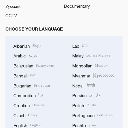
Русский
Documentary
CCTV+
CHOOSE YOUR LANGUAGE
Shqip
ລາວ
Albanian
Lao
العربية
Bahasa Melayu
Arabic
Malay
Беларуская
Монгол
Belarusian
Mongolian
বাংলা
မြန်မာဘာသာ
Bengali
Myanmar
Български
नेपाली
Bulgarian
Nepali
ខ្មែរ
فارسی
Cambodian
Persian
Hrvatski
Polski
Croatian
Polish
Český
Português
Czech
Portuguese
English
پښتو
English
Pashto