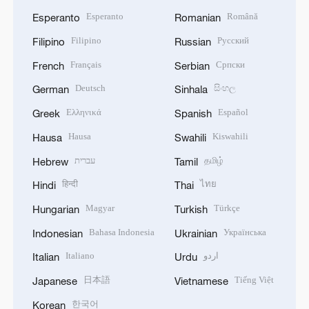
Esperanto
Română
Esperanto
Romanian
Filipino
Русский
Filipino
Russian
Français
Српски
French
Serbian
Deutsch
සිංහල
German
Sinhala
Ελληνικά
Español
Greek
Spanish
Hausa
Kiswahili
Hausa
Swahili
עברית
தமிழ்
Hebrew
Tamil
हिन्दी
ไทย
Hindi
Thai
Magyar
Türkçe
Hungarian
Turkish
Bahasa Indonesia
Українська
Indonesian
Ukrainian
Italiano
اردو
Italian
Urdu
日本語
Tiếng Việt
Japanese
Vietnamese
한국어
Korean