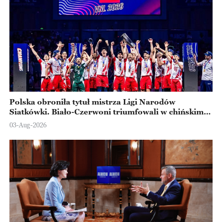
Polska obroniła tytuł mistrza Ligi Narodów
Siatkówki. Biało-Czerwoni triumfowali w chińskim
Ningbo
03-Aug-2026