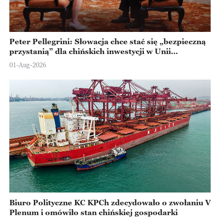
Peter Pellegrini: Słowacja chce stać się „bezpieczną
przystanią” dla chińskich inwestycji w Unii
Europejskiej
01-Aug-2026
Biuro Polityczne KC KPCh zdecydowało o zwołaniu V
Plenum i omówiło stan chińskiej gospodarki