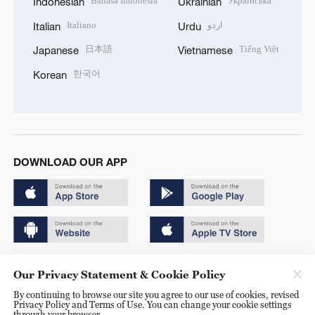
Bahasa Indonesia
Українська
Indonesian
Ukrainian
Italiano
اردو
Italian
Urdu
日本語
Tiếng Việt
Japanese
Vietnamese
한국어
Korean
DOWNLOAD OUR APP
Copyright © 2024 CGTN.
Our Privacy Statement & Cookie Policy
京ICP备20000184号
By continuing to browse our site you agree to our use of cookies, revised
Privacy Policy and Terms of Use. You can change your cookie settings
京公网安备 11010502050052号
through your browser.