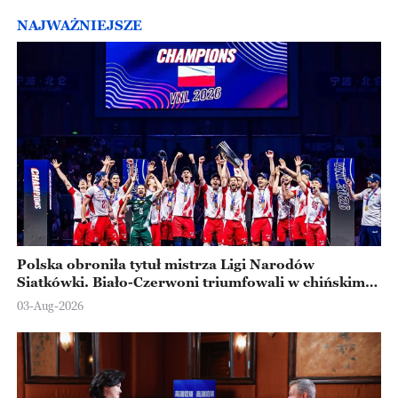
NAJWAŻNIEJSZE
Polska obroniła tytuł mistrza Ligi Narodów
Siatkówki. Biało-Czerwoni triumfowali w chińskim
Ningbo
03-Aug-2026