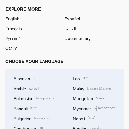
EXPLORE MORE
English
Español
Français
العربية
Русский
Documentary
CCTV+
CHOOSE YOUR LANGUAGE
Shqip
ລາວ
Albanian
Lao
العربية
Bahasa Melayu
Arabic
Malay
Беларуская
Монгол
Belarusian
Mongolian
বাংলা
မြန်မာဘာသာ
Bengali
Myanmar
Български
नेपाली
Bulgarian
Nepali
ខ្មែរ
فارسی
Cambodian
Persian