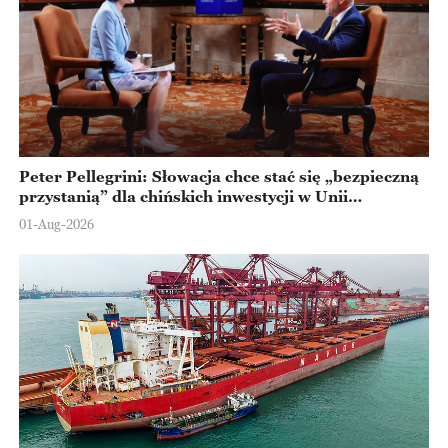
Peter Pellegrini: Słowacja chce stać się „bezpieczną
przystanią” dla chińskich inwestycji w Unii
Europejskiej
01-Aug-2026