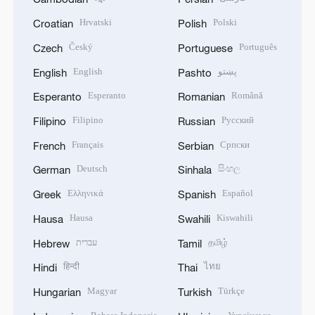
Hrvatski
Polski
Croatian
Polish
Český
Português
Czech
Portuguese
English
پښتو
English
Pashto
Esperanto
Română
Esperanto
Romanian
Filipino
Русский
Filipino
Russian
Français
Српски
French
Serbian
Deutsch
සිංහල
German
Sinhala
Ελληνικά
Español
Greek
Spanish
Hausa
Kiswahili
Hausa
Swahili
עברית
தமிழ்
Hebrew
Tamil
हिन्दी
ไทย
Hindi
Thai
Magyar
Türkçe
Hungarian
Turkish